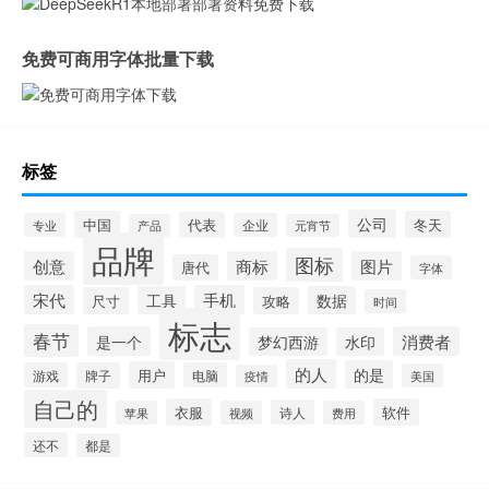
免费可商用字体批量下载
标签
公司
中国
冬天
代表
专业
企业
产品
元宵节
品牌
图标
创意
商标
图片
唐代
字体
宋代
手机
工具
数据
尺寸
攻略
时间
标志
春节
是一个
消费者
梦幻西游
水印
的人
的是
用户
游戏
牌子
电脑
美国
疫情
自己的
衣服
软件
诗人
苹果
视频
费用
还不
都是