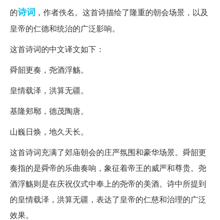
诗词
的
，作者佚名。这首诗描绘了隆重的朝会场景，以及
皇帝的仁德和统治的广泛影响。
这首诗词的中文译文如下：
舜韶更奏，尧酒浮觞。
皇情载泽，洪算无疆。
基隆郏鄏，德茂陶唐。
山巍日焕，地久天长。
这首诗词充满了郊庙朝会的庄严氛围和豪华场景。舜韶更
奏指的是舜帝的乐曲奏响，象征着帝王的威严和尊贵。尧
酒浮觞则是在庆祝仪式中奉上的尧帝的美酒。诗中所提到
的皇情载泽，洪算无疆，表达了皇帝的仁慈和治理的广泛
效果。