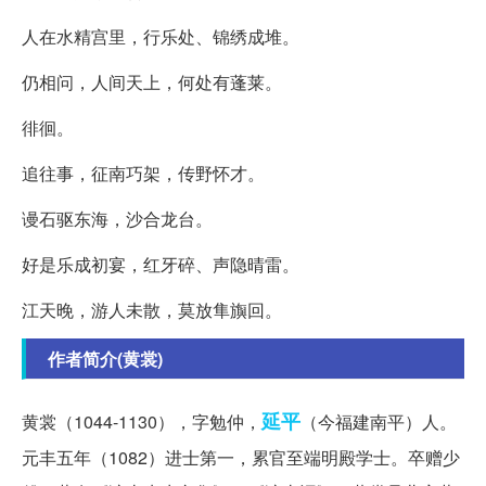
人在水精宫里，行乐处、锦绣成堆。
仍相问，人间天上，何处有蓬莱。
徘徊。
追往事，征南巧架，传野怀才。
谩石驱东海，沙合龙台。
好是乐成初宴，红牙碎、声隐晴雷。
江天晚，游人未散，莫放隼旟回。
作者简介(黄裳)
延平
黄裳（1044-1130），字勉仲，
（今福建南平）人。
元丰五年（1082）进士第一，累官至端明殿学士。卒赠少