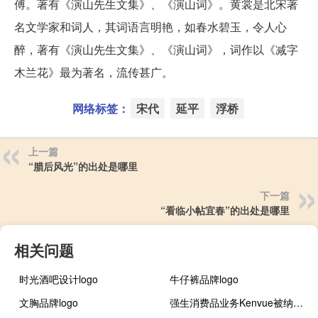
傅。著有《演山先生文集》、《演山词》。黄裳是北宋著
名文学家和词人，其词语言明艳，如春水碧玉，令人心
醉，著有《演山先生文集》、《演山词》，词作以《减字
木兰花》最为著名，流传甚广。
网络标签：
宋代
延平
浮桥
上一篇
“腊后风光”的出处是哪里
下一篇
“看临小帖宜春”的出处是哪里
相关问题
时光酒吧设计logo
牛仔裤品牌logo
文胸品牌logo
强生消费品业务Kenvue被纳入标普500指数AAP被调整至标普600指数