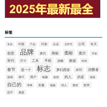
标签
公司
中国
冬天
代表
专业
企业
产品
元宵节
品牌
图标
创意
商标
图片
唐代
字体
宋代
手机
工具
数据
尺寸
攻略
时间
标志
春节
是一个
消费者
梦幻西游
水印
的人
的是
用户
游戏
牌子
电脑
美国
疫情
自己的
衣服
软件
诗人
苹果
视频
费用
还不
都是