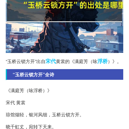
宋代
浮桥
“玉桥云锁方开”出自
黄裳的《满庭芳（咏
）》。
“玉桥云锁方开”全诗
《满庭芳（咏浮桥）》
宋代 黄裳
琼馆烟轻，银河风细，玉桥云锁方开。
晓千虹丈，宛转下天来。