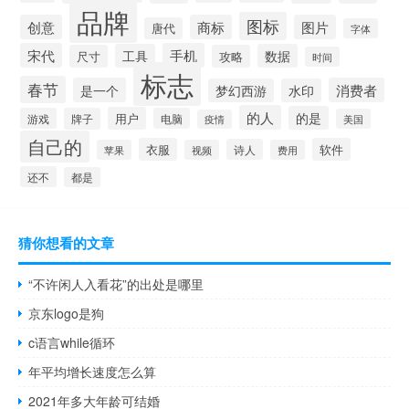
品牌
图标
创意
商标
图片
唐代
字体
宋代
手机
工具
数据
尺寸
攻略
时间
标志
春节
是一个
消费者
梦幻西游
水印
的人
的是
用户
游戏
牌子
电脑
美国
疫情
自己的
衣服
软件
诗人
苹果
视频
费用
还不
都是
猜你想看的文章
“不许闲人入看花”的出处是哪里
京东logo是狗
c语言while循环
年平均增长速度怎么算
2021年多大年龄可结婚