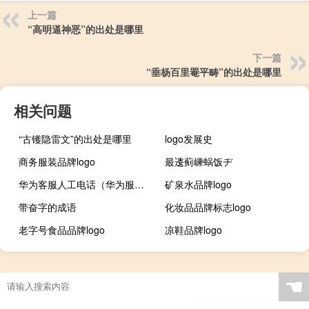
上一篇
“高明逼神恶”的出处是哪里
下一篇
“垂杨百里罨平畴”的出处是哪里
相关问题
“古镬隐雷文”的出处是哪里
logo发展史
商务服装品牌logo
最逶蓟嵊蜗饭ヂ
华为客服人工电话（华为服务热线）
矿泉水品牌logo
带奋字的成语
化妆品品牌标志logo
老字号食品品牌logo
凉鞋品牌logo
☚