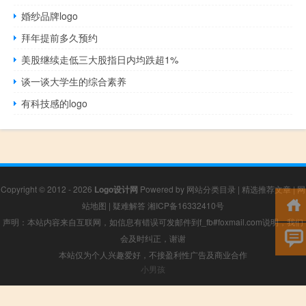
婚纱品牌logo
拜年提前多久预约
美股继续走低三大股指日内均跌超1%
谈一谈大学生的综合素养
有科技感的logo
Copyright © 2012 - 2026
Logo设计网
Powered by
网站分类目录
|
精选推荐文章
|
网
站地图
|
疑难解答
湘ICP备16332410号
声明：本站内容来自互联网，如信息有错误可发邮件到f_fb#foxmail.com说明，我们
会及时纠正，谢谢
本站仅为个人兴趣爱好，不接盈利性广告及商业合作
小男孩