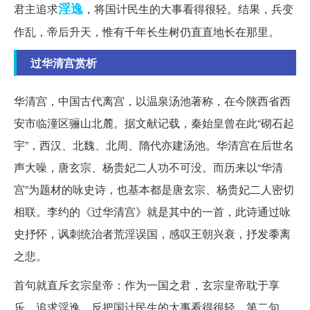
淫逸
君主追求
，将国计民生的大事看得很轻。结果，兵变
作乱，帝后升天，惟有千年长生树仍直直地长在那里。
过华清宫赏析
华清宫，中国古代离宫，以温泉汤池著称，在今陕西省西
安市临潼区骊山北麓。据文献记载，秦始皇曾在此“砌石起
宇”，西汉、北魏、北周、隋代亦建汤池。华清宫在后世名
声大噪，唐玄宗、杨贵妃二人功不可没。而历来以“华清
宫”为题材的咏史诗，也基本都是唐玄宗、杨贵妃二人密切
相联。李约的《过华清宫》就是其中的一首，此诗通过咏
史抒怀，讽刺统治者荒淫误国，感叹王朝兴衰，抒发黍离
之悲。
首句就直斥玄宗皇帝：作为一国之君，玄宗皇帝耽于享
乐，追求淫逸，反把国计民生的大事看得很轻。第二句