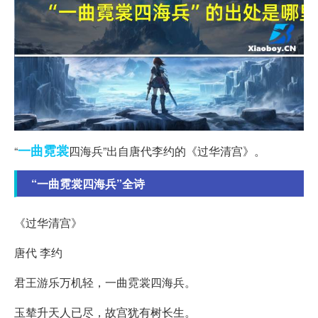
一曲
霓裳
“
四海兵”出自唐代李约的《过华清宫》。
“一曲霓裳四海兵”全诗
《过华清宫》
唐代 李约
君王游乐万机轻，一曲霓裳四海兵。
玉辇升天人已尽，故宫犹有树长生。