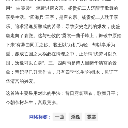
用“一曲霓裳”一笔带过唐玄宗、杨贵妃二人沉醉于歌舞的
享受生活。“四海兵”三字，是唐玄宗、杨贵妃二人耽于享
乐、追求淫逸所酿成的苦果：导致安史之乱的爆发，使盛
唐走向了衰微。这与杜牧的“霓裳一曲千峰上，舞破中原始
下来”有异曲同工之妙。君王以“万机”为轻，却以享乐为
重，酿成亡国之大祸必在情理之中，正所谓“忧劳可以兴
国，逸豫可以亡身”。三、四两句是诗人目睹华清宫的景
象：帝妃早已升天作古，只有四季“长生”的树木，见证了
华清宫的兴衰。
这首诗主要采用对比的手法：昔日霓裳羽衣，歌舞升平；
今朝杂树丛生，宫殿荒凉。
网络标签：
一曲
淫逸
霓裳