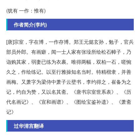
(犹有 一作：惟有)
作者简介(李约)
[唐]宗室，字在博，一作存博。郑王元懿玄孙，勉子，官兵
部员外郎。有画癖，闻一士人家有张璪所绘松石幛子，乃
诣购其家，弱妻已练为衣裹。唯得两幅，双柏一石，嗟惋
久之，作绘练记。以至行雅操知名当时。特精楷隶，并善
画梅。又萧字为梁侍中萧子云壁书，李约得之，崔备为之
记，约自为赞，又以名其斋。《唐书宗室世系表》、《历
代名画记》、《宣和画谱》、《图绘宝鉴补遗》、《萧斋
记》
过华清宫翻译