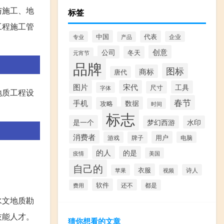
与施工、地
标签
工程施工管
中国
代表
专业
企业
产品
创意
公司
冬天
元宵节
品牌
图标
商标
唐代
图片
宋代
工具
尺寸
字体
地质工程设
春节
手机
数据
攻略
时间
标志
是一个
梦幻西游
水印
消费者
用户
游戏
牌子
电脑
的人
的是
美国
疫情
自己的
衣服
诗人
苹果
视频
软件
还不
费用
都是
水文地质勘
技能人才。
猜你想看的文章