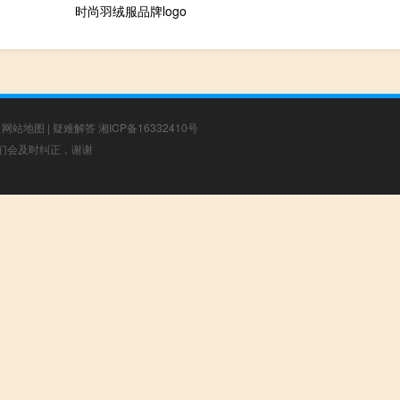
时尚羽绒服品牌logo
|
网站地图
|
疑难解答
湘ICP备16332410号
，我们会及时纠正，谢谢