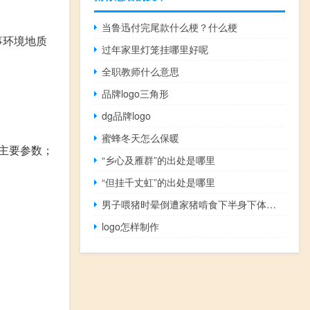
当鲁迅付完尾款什么梗？什么梗
事环境地质
过年家里灯笼挂哪里好呢
全职教师什么意思
品牌logo三角形
dg品牌logo
蜜蜂冬天怎么保暖
主要参数；
“乡心及雁群”的出处是哪里
“但挂千丈虹”的出处是哪里
男子喂猪时晕倒遭家猪啃食下半身下体被吃光多科联合抢救 到底什么情况呢
logo怎样制作