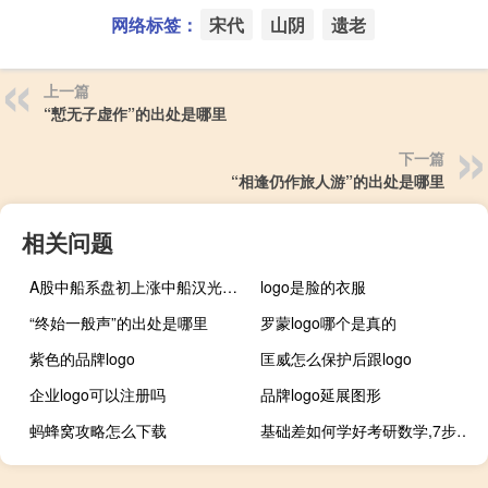
网络标签：
宋代
山阴
遗老
上一篇
“慙无子虚作”的出处是哪里
下一篇
“相逢仍作旅人游”的出处是哪里
相关问题
A股中船系盘初上涨中船汉光涨近4%中国船舶、中船科技、中国动力昆船智能等普遍跟涨
logo是脸的衣服
“终始一般声”的出处是哪里
罗蒙logo哪个是真的
紫色的品牌logo
匡威怎么保护后跟logo
企业logo可以注册吗
品牌logo延展图形
蚂蜂窝攻略怎么下载
基础差如何学好考研数学,7步教你搞定考研数学