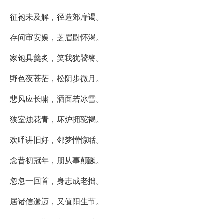
征袍未及解，径造郊扉谒。
存问审安娱，芝眉尉怀渴。
家饱具羹炙，笑我犹饕餮。
野色夜苍茫，松阴步微月。
悲风应长啸，洒面若冰雪。
狭室烛花青，坏炉拥驼褐。
欢呼讲旧好，邻梦憎惊聒。
念昔初冠年，朋从事颠蹶。
忽忽一回首，身志成老拙。
居诸信遄迈，又值阳生节。