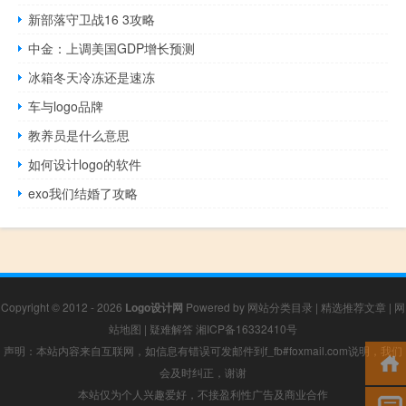
新部落守卫战16 3攻略
中金：上调美国GDP增长预测
冰箱冬天冷冻还是速冻
车与logo品牌
教养员是什么意思
如何设计logo的软件
exo我们结婚了攻略
Copyright © 2012 - 2026
Logo设计网
Powered by
网站分类目录
|
精选推荐文章
|
网
站地图
|
疑难解答
湘ICP备16332410号
声明：本站内容来自互联网，如信息有错误可发邮件到f_fb#foxmail.com说明，我们
会及时纠正，谢谢
本站仅为个人兴趣爱好，不接盈利性广告及商业合作