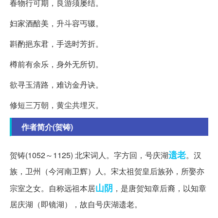
春物行可期，良游须屡结。
妇家酒醅美，升斗容丐辍。
斟酌挹东君，手选时芳折。
樽前有余乐，身外无所切。
欲寻玉清路，难访金丹诀。
修短三万朝，黄尘共埋灭。
作者简介(贺铸)
遗老
贺铸(1052～1125) 北宋词人。字方回，号庆湖
。汉
族，卫州（今河南卫辉）人。宋太祖贺皇后族孙，所娶亦
山阴
宗室之女。自称远祖本居
，是唐贺知章后裔，以知章
居庆湖（即镜湖），故自号庆湖遗老。