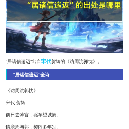
宋代
“居诸信遄迈”出自
贺铸的《访周沆郭忱》。
“居诸信遄迈”全诗
《访周沆郭忱》
宋代 贺铸
前日去薄官，驱车望城阙。
情亲周与郭，契阔多年别。