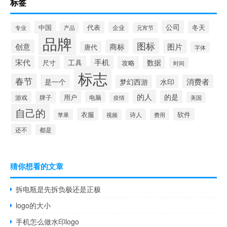
标签
公司
中国
冬天
代表
专业
企业
产品
元宵节
品牌
图标
创意
商标
图片
唐代
字体
宋代
手机
工具
数据
尺寸
攻略
时间
标志
春节
是一个
消费者
梦幻西游
水印
的人
的是
用户
游戏
牌子
电脑
美国
疫情
自己的
衣服
软件
诗人
苹果
视频
费用
还不
都是
猜你想看的文章
拆电瓶是先拆负极还是正极
logo的大小
手机怎么做水印logo