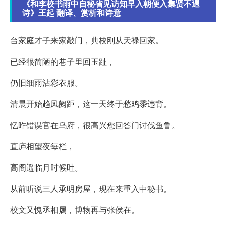
《和李校书雨中自秘省见访知早入朝便入集贤不遇
诗》王起 翻译、赏析和诗意
台家庭才子来家敲门，典校刚从天禄回家。
已经很简陋的巷子里回玉趾，
仍旧细雨沾彩衣服。
清晨开始趋凤阙距，这一天终于愁鸡黍违背。
忆昨错误官在乌府，很高兴您回答门讨伐鱼鲁。
直庐相望夜每栏，
高阁遥临月时候吐。
从前听说三人承明房屋，现在来重入中秘书。
校文又愧丞相属，博物再与张侯在。