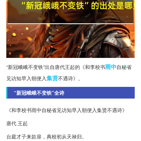
雨中
“新冠峨峨不变铁”出自唐代王起的《和李校书
自秘省
集贤
见访知早入朝便入
不遇诗》。
“新冠峨峨不变铁”全诗
《和李校书雨中自秘省见访知早入朝便入集贤不遇诗》
唐代 王起
台庭才子来款扉，典校初从天禄归。