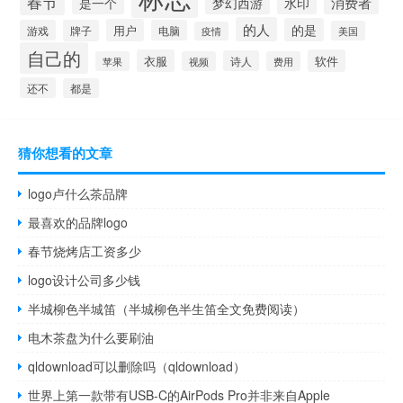
春节
是一个
消费者
梦幻西游
水印
的人
的是
用户
游戏
牌子
电脑
美国
疫情
自己的
衣服
软件
诗人
苹果
视频
费用
还不
都是
猜你想看的文章
logo卢什么茶品牌
最喜欢的品牌logo
春节烧烤店工资多少
logo设计公司多少钱
半城柳色半城笛（半城柳色半生笛全文免费阅读）
电木茶盘为什么要刷油
qldownload可以删除吗（qldownload）
世界上第一款带有USB-C的AirPods Pro并非来自Apple