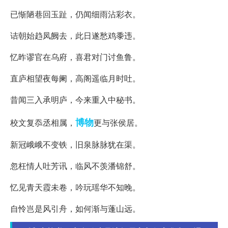
已惭陋巷回玉趾，仍闻细雨沾彩衣。
诘朝始趋凤阙去，此日遂愁鸡黍违。
忆昨谬官在乌府，喜君对门讨鱼鲁。
直庐相望夜每阑，高阁遥临月时吐。
昔闻三入承明庐，今来重入中秘书。
博物
校文复忝丞相属，
更与张侯居。
新冠峨峨不变铁，旧泉脉脉犹在渠。
忽枉情人吐芳讯，临风不羡潘锦舒。
忆见青天霞未卷，吟玩瑶华不知晚。
自怜岂是风引舟，如何渐与蓬山远。