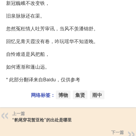
新冠巍峨不改变铁，
旧泉脉脉还在渠。
忽然冤枉情人吐芳审讯，当风不羡潘锦舒。
回忆见青天霞没有卷，吟玩瑶华不知道晚。
自怜难道是风把船，
如何逐渐和蓬山远。
* 此部分翻译来自Baidu，仅供参考
网络标签：
博物
集贤
雨中
上一篇
“豹尾穿花暂亚枪”的出处是哪里
下一篇