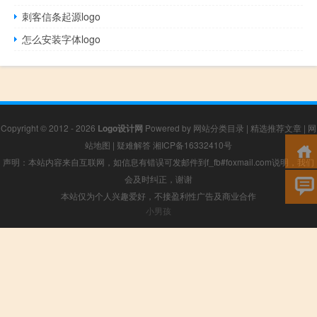
刺客信条起源logo
怎么安装字体logo
Copyright © 2012 - 2026
Logo设计网
Powered by
网站分类目录
|
精选推荐文章
|
网
站地图
|
疑难解答
湘ICP备16332410号
声明：本站内容来自互联网，如信息有错误可发邮件到f_fb#foxmail.com说明，我们
会及时纠正，谢谢
本站仅为个人兴趣爱好，不接盈利性广告及商业合作
小男孩