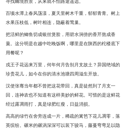
寻找幽境胜景，从来就不怕路途遥远。
百顷水潭上春风荡漾，夏天里树木千重，郁郁青青。树上
水果压枝低，树叶相连，隐蔽着莺巢。
把活鲜的鲫鱼切成银丝煲脍，用碧水涧傍的香芹熬成香
羹。这分明是在越中吃晚饭啊，哪里是在陕西的柁楼底下
用餐呢？
戎王子花远来万里，何年何月告别月支故土？异国绝域的
珍贵花儿，如今在你的清水池塘四周滋生开放。
汉使张骞当年都不曾把这花带回，真是徒然到了月支一
回，连神农也不知道有这样美妙的鲜花。可惜的是这鲜花
经过露凋雨打，真是绿肥红瘦，日益消损。
高高的绿竹在舍旁连成一片，稀疏的篱笆下花儿凋零，落
英缤纷。碾米的碾涡深深可以装下骏马，藤蔓弯弯足以隐