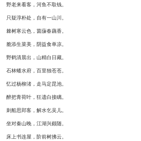
野老来看客，河鱼不取钱。
只疑淳朴处，自有一山川。
棘树寒云色，茵蔯春藕香。
脆添生菜美，阴益食单凉。
野鹤清晨出，山精白日藏。
石林蟠水府，百里独苍苍。
忆过杨柳渚，走马定昆池。
醉把青荷叶，狂遗白接瞝。
刺船思郢客，解水乞吴儿。
坐对秦山晚，江湖兴颇随。
床上书连屋，阶前树拂云。