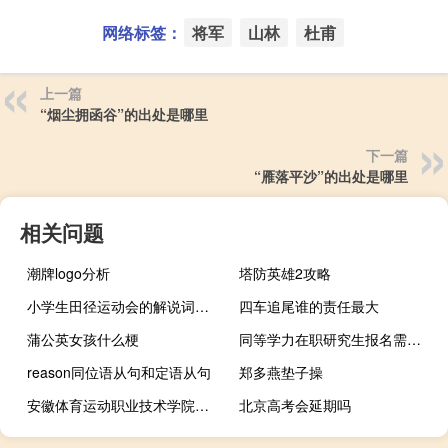
网络标签：
将军
山林
杜甫
上一篇
“烟尘拥函谷”的出处是哪里
下一篇
“雁落平沙”的出处是哪里
相关问题
潮牌logo分析
塔防英雄2攻略
小学生田径运动会的解说词语（小学生田径运动会的解说词）
四车追尾谁的责任最大
蒲公英女孩什么梗
同等学力在职研究生报名需要亲自到校完成吗
reason同位语从句和定语从句
郑多燕垫子操
安徽体育运动职业技术学院是哪一年创办的
北京高考会延期吗