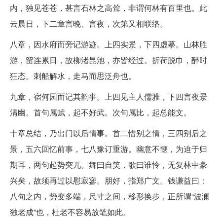
内，独见苍苍，甚言石林之高耸，非谓何林有百里也。此
云晨日，下二章言晚、言夜，次第又相联络。
八章，因水府而旁记游迹。上四实景，下四虚摹。山林胜
游，留连累日，故柳渚昆池，亦皆经过。折荷脱巾，醉时
狂态。刺船解水，走马而思泛舟也。
九章，宿何园而记其韵事。上四见主人儒雅，下四言夜景
清幽。首句属赋，起不好武。次句属比，起总能文。
十章总结，乃出门以后情事。首二惜别之情，三四别后之
景，五六回忆前事，七八豫订重游。幽意不惬，为迫于归
期耳，两句起势突兀。舞曰自笑，歌曰谁怜，无复林中豪
兴矣，故须再过以慰寂寥。朋好，指郑广文。钱谦益曰：
八句之内，势变多端，尺寸之间，移形换步，正所谓“波澜
独老成”也，杜老不容易放笔如此。