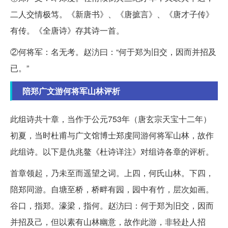
二人交情极笃。《新唐书》、《唐摭言》、《唐才子传》
有传。《全唐诗》存其诗一首。
②何将军：名无考。赵汸曰：“何于郑为旧交，因而并招及
已。”
陪郑广文游何将军山林评析
此组诗共十章，当作于公元753年（唐玄宗天宝十二年）
初夏，当时杜甫与广文馆博士郑虔同游何将军山林，故作
此组诗。以下是仇兆鳌《杜诗详注》对组诗各章的评析。
首章领起，乃未至而遥望之词。上四，何氏山林。下四，
陪郑同游。自塘至桥，桥畔有园，园中有竹，层次如画。
谷口，指郑。濠梁，指何。赵汸曰：何于郑为旧交，因而
并招及己，但以素有山林幽意，故作此游，非轻赴人招