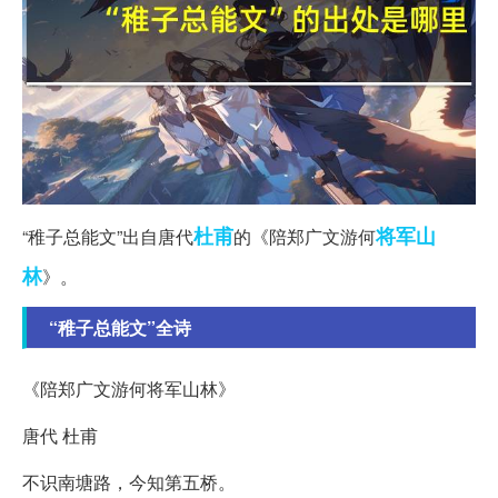
杜甫
将军
山
“稚子总能文”出自唐代
的《陪郑广文游何
林
》。
“稚子总能文”全诗
《陪郑广文游何将军山林》
唐代 杜甫
不识南塘路，今知第五桥。