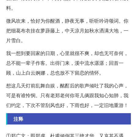
料。
微风吹来，恰好为你醒酒，静夜无事，听听吟诗颂词。你
把细葛布衣挂在萝薜藤上，中天凉月如秋水洒满大地，一
片雪白。
我一想到要回家的日期，心里就很不爽，却也无可奈何，
总不能一辈子作客。出得门来，溪中流水潺潺；回首一
顾，山上白云婀娜，总也放不下留恋的情怀。
想这几天灯前乱舞自娱，酩酊后的歌声倾吐了我的心声，
可是有谁怜悯。只有老郑老何你哥儿俩跟我知心知肺，我
们约定，下次不管刮风也好，下雨也好，一定旧地重游！
注释
①郑广文：即郑虔。杜甫倾倒其三绝才华，又哀其不遇，