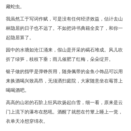
藏蛇虫。
我虽然工于写词作赋，可是没有任何经济效益，估计去山
林隐居的日子也不远了。不如把诗书典籍全卖了，和你一
起隐居算了。
园中的水塘如沧江涌来，假山是开采的碣石堆成。风儿吹
折了绿笋，枝枝下垂；雨儿催肥了红梅，朵朵绽开。
银子做的指甲是弹铮所用，随身佩带的金鱼小饰品可以用
来换酒喝兴致高昂，无须洒扫庭院，大家随意坐在莓苔上
喝喝酒吧。
高高的山岩的石阶上狂风吹扬起白雪，细一看，原来是云
门上流下的瀑布在怒吼。酒醒了就想在竹簟上睡上一觉，
衣单天冷想穿绵衣。