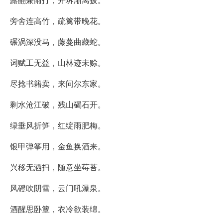
旁舍连高竹，疏篱带晚花。
碾涡深没马，藤蔓曲藏蛇。
词赋工无益，山林迹未赊。
尽捻书籍卖，来问尔东家。
剩水沧江破，残山碣石开。
绿垂风折笋，红绽雨肥梅。
银甲弹筝用，金鱼换酒来。
兴移无洒扫，随意坐莓苔。
风磴吹阴雪，云门吼瀑泉。
酒醒思卧簟，衣冷欲装绵。