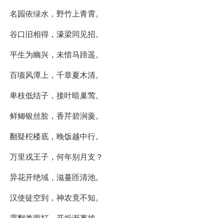
名园依绿水，野竹上青霄。
谷口旧相得，濠梁同见招。
平生为幽兴，未惜马蹄遥。
百顷风潭上，千章夏木清。
卑枝低结子，接叶暗巢莺。
鲜鲫银丝脍，香芹碧涧羹。
翻疑柁楼底，晚饭越中行。
万里戎王子，何年别月支？
异花开绝域，滋蔓匝清池。
汉使徒空到，神农竟不知。
露翻兼雨打，开坼渐离披。