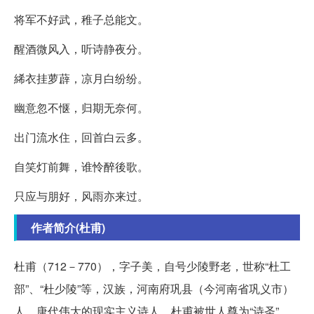
将军不好武，稚子总能文。
醒酒微风入，听诗静夜分。
絺衣挂萝薜，凉月白纷纷。
幽意忽不惬，归期无奈何。
出门流水住，回首白云多。
自笑灯前舞，谁怜醉後歌。
只应与朋好，风雨亦来过。
作者简介(杜甫)
杜甫（712－770），字子美，自号少陵野老，世称“杜工
部”、“杜少陵”等，汉族，河南府巩县（今河南省巩义市）
人，唐代伟大的现实主义诗人，杜甫被世人尊为“诗圣”，