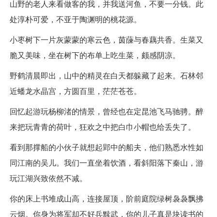
山野的老人来看做客的我，并我送河鱼，不要一分钱。此
处淳朴可爱，不亚于陶渊明的桃花源。
小枣树下一片灰蒙蒙的寒云色，茵蔯与春藕共香。生菜又
脆又美味，坐在树下的布单上吃生菜，颇感阴凉。
野鹤清晨即出，山中的精灵在白天都躲藏了起来。石林邻
近蟠龙水晶宫，方圆百里，茫茫苍苍。
回忆起游玩杨柳渚的情景，曾经也在定昆池飞马驰骋。醉
来把玩青青的荷叶，狂欢之中把白巾小帽也给丢失了。
看到那撑船的小伙子就想起郢中的船夫，他们熟悉水性如
同江南的吴儿。我们一直坐着饮酒，看斜阳落下秦山，游
玩江湖兴致依然不减。
你的床上书堆成山高，连接屋顶，阶前庭院绿树袅袅飘拂
云烟。你身为将军却不好兵黩武，你的儿子真是块读书的