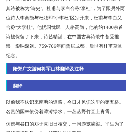
其诗被称为“诗史”。杜甫与李白合称“李杜”，为了跟另外两
位诗人李商隐与杜牧即“小李杜”区别开来，杜甫与李白又
合称“大李杜”。他忧国忧民，人格高尚，他的约1400余首
诗被保留了下来，诗艺精湛，在中国古典诗歌中备受推
崇，影响深远。759-766年间曾居成都，后世有杜甫草堂
纪念。
陪郑广文游何将军山林翻译及注释
翻译
以前我不认识来南塘的道路，今日才见识这里的第五桥。
名贵的园林依傍着涔涔绿水，一丛丛野竹直上青霄。
仿佛与谷口的郑子真旧日相交，一同游览濠梁。平生为了