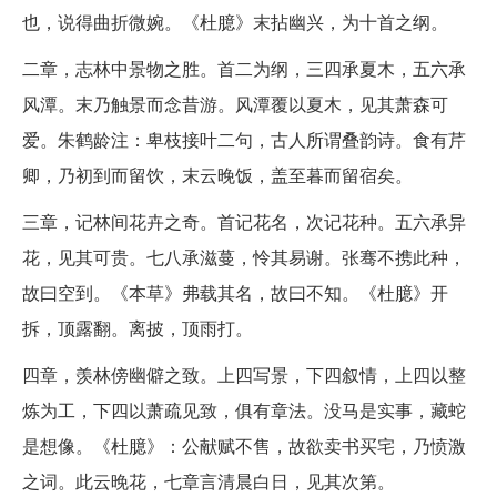
也，说得曲折微婉。《杜臆》末拈幽兴，为十首之纲。
二章，志林中景物之胜。首二为纲，三四承夏木，五六承
风潭。末乃触景而念昔游。风潭覆以夏木，见其萧森可
爱。朱鹤龄注：卑枝接叶二句，古人所谓叠韵诗。食有芹
卿，乃初到而留饮，末云晚饭，盖至暮而留宿矣。
三章，记林间花卉之奇。首记花名，次记花种。五六承异
花，见其可贵。七八承滋蔓，怜其易谢。张骞不携此种，
故曰空到。《本草》弗载其名，故曰不知。《杜臆》开
拆，顶露翻。离披，顶雨打。
四章，羡林傍幽僻之致。上四写景，下四叙情，上四以整
炼为工，下四以萧疏见致，俱有章法。没马是实事，藏蛇
是想像。《杜臆》：公献赋不售，故欲卖书买宅，乃愤激
之词。此云晚花，七章言清晨白日，见其次第。