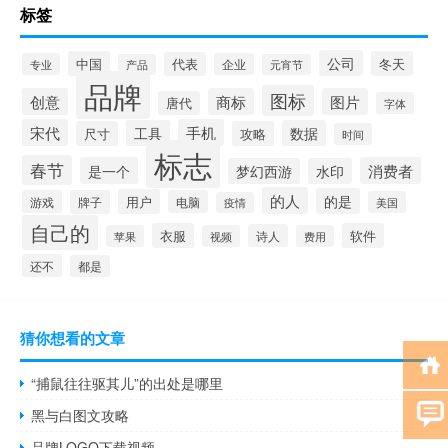
标签
公司
中国
冬天
代表
专业
企业
产品
元宵节
品牌
图标
创意
商标
图片
唐代
字体
宋代
手机
工具
数据
尺寸
攻略
时间
标志
春节
是一个
消费者
梦幻西游
水印
的人
的是
用户
游戏
牌子
电脑
美国
疫情
自己的
衣服
软件
诗人
苹果
视频
费用
还不
都是
猜你想看的文章
“捕鼠往往驱其儿”的出处是哪里
黑与白图文攻略
品牌LOGO下载视频