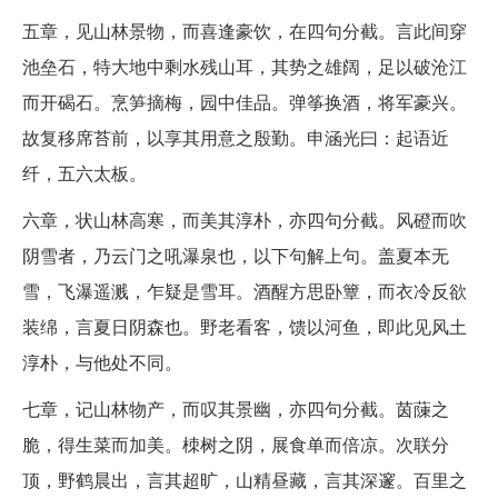
五章，见山林景物，而喜逢豪饮，在四句分截。言此间穿
池垒石，特大地中剩水残山耳，其势之雄阔，足以破沧江
而开碣石。烹笋摘梅，园中佳品。弹筝换酒，将军豪兴。
故复移席苔前，以享其用意之殷勤。申涵光曰：起语近
纤，五六太板。
六章，状山林高寒，而美其淳朴，亦四句分截。风磴而吹
阴雪者，乃云门之吼瀑泉也，以下句解上句。盖夏本无
雪，飞瀑遥溅，乍疑是雪耳。酒醒方思卧簟，而衣冷反欲
装绵，言夏日阴森也。野老看客，馈以河鱼，即此见风土
淳朴，与他处不同。
七章，记山林物产，而叹其景幽，亦四句分截。茵蔯之
脆，得生菜而加美。栜树之阴，展食单而倍凉。次联分
顶，野鹤晨出，言其超旷，山精昼藏，言其深邃。百里之