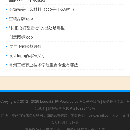
长城板是什么材料（ccb是什么银行）
空调品牌logo
“长把心灯望后贤”的出处是哪里
创意图标logo
过年还有哪些风俗
设计logo的标准尺寸
常州工程职业技术学院重点专业有哪些
Copyright © 2012 - 2026
Logo设计网
Powered by
网站分类目录
|
精选推荐文章
|
网
站地图
|
疑难解答
湘ICP备16332410号
声明：本站内容来自互联网，如信息有错误可发邮件到f_fb#foxmail.com说明，我们
会及时纠正，谢谢
本站仅为个人兴趣爱好，不接盈利性广告及商业合作