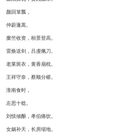
颜回箪瓢，
仲蔚蓬蒿。
糜竺收资，桓景登高。
雷焕送剑，吕虔佩刀。
老莱斑衣，黄香扇枕。
王祥守奈，蔡顺分椹。
淮南食时，
左思十稔。
刘惔倾酿，孝伯痛饮。
女娲补天，长房缩地。