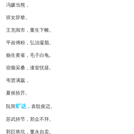
冯媛当熊，
班女辞辇。
王充阅市，董生下帷。
平叔傅粉，弘治凝脂。
杨生黄雀，毛子白龟。
宿瘤采桑，漆室忧葵。
韦贤满籝，
夏侯拾芥。
旷达
阮简
，袁耽俊迈。
苏武持节，郑众不拜。
郭巨将坑，董永自卖。