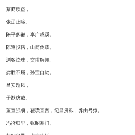
蔡裔殒盗，
张辽止啼。
陈平多辙，李广成蹊。
陈遵投辖，山简倒载。
渊客泣珠，交甫解佩。
龚胜不屈，孙宝自劾。
吕安题凤，
子猷访戴。
董宣强项，翟璜直言，纪昌贯虱，养由号猿。
冯衍归里，张昭塞门。