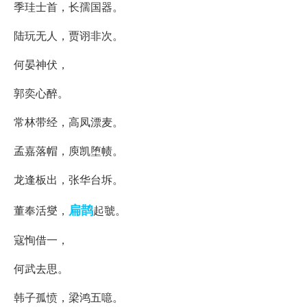
季珪士首，长孺国器。
陆玩无人，贾诩非次。
何晏神伏，
郭奕心醉。
常林带经，高凤漂麦。
孟嘉落帽，庾凯堕帻。
龙逢板出，张华台坼。
扁鹊
董奉活燮，
起虢。
寇恂借一，
何武去思。
韩子孤愤，梁鸿五噫。