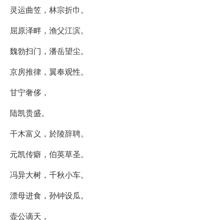
灵运曲笠，林宗折巾。
屈原泽畔，渔父江滨。
魏勃扫门，潘岳望尘。
京房推律，翼奉观性。
甘宁奢侈，
陆凯贵盛。
干木富义，於陵辞聘。
元凯传癖，伯英草圣。
冯异大树，千秋小车。
漂母进食，孙钟设瓜。
壶公谪天，