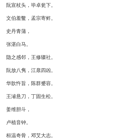
阮宣杖头，毕卓瓮下。
文伯羞鳖，孟宗寄鲊。
史丹青蒲，
张湛白马。
隐之感邻，王修辍社。
阮放八隽，江臮四凶。
华歆忤旨，陈群蹙容。
王濬悬刀，丁固生松。
姜维胆斗，
卢植音钟。
桓温奇骨，邓艾大志。