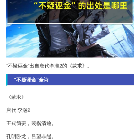
“不疑诬金”出自唐代李瀚2的《蒙求》。
“不疑诬金”全诗
《蒙求》
唐代 李瀚2
王戎简要，裴楷清通。
孔明卧龙，吕望非熊。