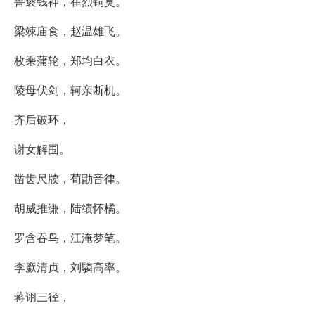
鲁褒钱神，崔烈铜臭。
梁竦庙食，赵温雄飞。
枚乘蒲轮，郑均白衣。
陵母伏剑，轲亲断机。
齐后破环，
谢女解围。
凿齿尺牍，荀勖音律。
胡威推缣，陆绩怀橘。
罗含吞鸟，江淹梦笔。
李廞清贞，刘驎高率。
蒋诩三径，