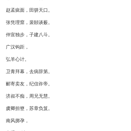
赵孟疵面，田骈天口。
张凭理窟，裴頠谈薮。
仲宣独步，子建八斗。
广汉钩距，
弘羊心计。
卫青拜幕，去病辞第。
郦寄卖友，纪信诈帝。
济叔不痴，周兄无慧。
虞卿担簦，苏章负笈。
南风掷孕，