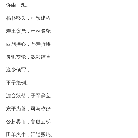
许由一瓢。
杨仆移关，杜预建桥。
寿王议鼎，杜林驳尧。
西施捧心，孙寿折腰。
灵辄扶轮，魏颗结草。
逸少倾写，
平子绝倒。
澹台毁璧，子罕辞宝。
东平为善，司马称好。
公超雾市，鲁般云梯。
田单火牛，江逌爇鸡。