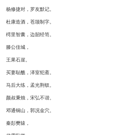
杨修捷对，罗友默记。
杜康造酒，苍颉制字。
樗里智囊，边韶经笥。
滕公佳城，
王果石崖。
买妻耻醮，泽室犯斋。
马后大练，孟光荆钗。
颜叔秉烛，宋弘不谐。
邓通铜山，郭况金穴。
秦彭樊辕，