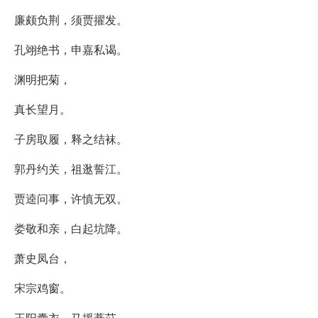
廉颇负荆，须贾擢发。
孔翊绝书，申嘉私谒。
渊明把菊，
真长望月。
子房取履，释之结袜。
郭丹约关，祖逖誓江。
贾逵问事，许慎无双。
娄敬和亲，白起坑降。
萧史凤台，
宋宗鸡窗。
王阳囊衣，马援薏苡。