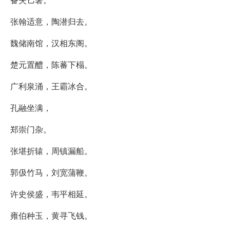
张翰适意，陶潜归去。
魏储南馆，汉相东阁。
楚元置醴，陈蕃下榻。
广利泉涌，王霸冰合。
孔融坐满，
郑崇门杂。
张堪折辕，周镇漏船。
郭伋竹马，刘宽蒲鞭。
许史侯盛，韦平相延。
雍伯种玉，黄寻飞钱。