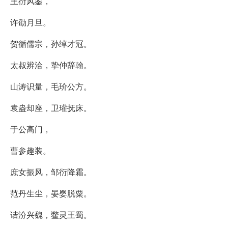
王衍风鉴，
许劭月旦。
贺循儒宗，孙绰才冠。
太叔辨洽，挚仲辞翰。
山涛识量，毛玠公方。
袁盎却座，卫瓘抚床。
于公高门，
曹参趣装。
庶女振风，邹衍降霜。
范丹生尘，晏婴脱粟。
诘汾兴魏，鳖灵王蜀。