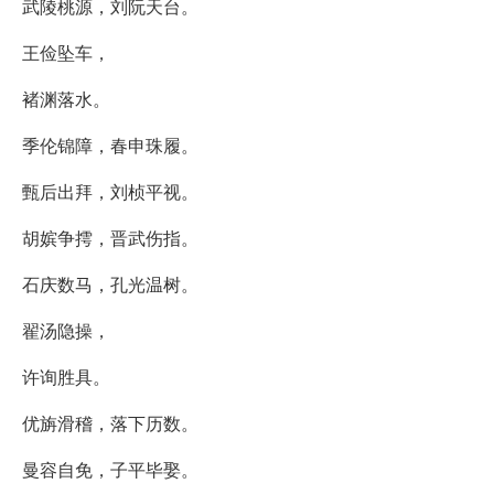
武陵桃源，刘阮天台。
王俭坠车，
褚渊落水。
季伦锦障，春申珠履。
甄后出拜，刘桢平视。
胡嫔争摴，晋武伤指。
石庆数马，孔光温树。
翟汤隐操，
许询胜具。
优旃滑稽，落下历数。
曼容自免，子平毕娶。