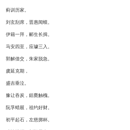
蓟训历家。
刘玄刮席，晋惠闻蟆。
伊籍一拜，郦生长揖。
马安四至，应璩三入。
郭解借交，朱家脱急。
虞延克期，
盛吉垂泣。
豫让吞炭，鉏麑触槐。
阮孚蜡屐，祖约好财。
初平起石，左慈掷杯。