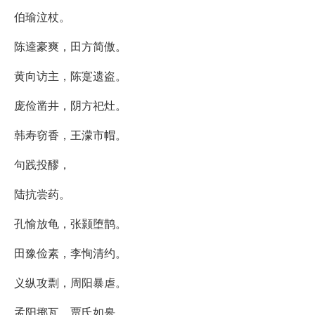
伯瑜泣杖。
陈逵豪爽，田方简傲。
黄向访主，陈寔遗盗。
庞俭凿井，阴方祀灶。
韩寿窃香，王濛市帽。
句践投醪，
陆抗尝药。
孔愉放龟，张颢堕鹊。
田豫俭素，李恂清约。
义纵攻剽，周阳暴虐。
孟阳掷瓦，贾氏如皋。