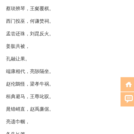
蔡琰辨琴，王粲覆棋。
西门投巫，何谦焚祠。
孟尝还珠，刘昆反火。
姜肱共被，
孔融让果。
端康相代，亮陟隔坐。
赵伦鶹怪，梁孝牛祸。
桓典避马，王尊叱驭。
晁错峭直，赵禹廉倨。
亮遗巾帼，
备失匕箸。