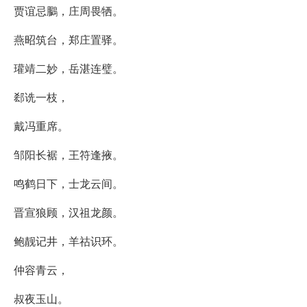
贾谊忌鵩，庄周畏牺。
燕昭筑台，郑庄置驿。
瓘靖二妙，岳湛连璧。
郄诜一枝，
戴冯重席。
邹阳长裾，王符逢掖。
鸣鹤日下，士龙云间。
晋宣狼顾，汉祖龙颜。
鲍靓记井，羊祜识环。
仲容青云，
叔夜玉山。