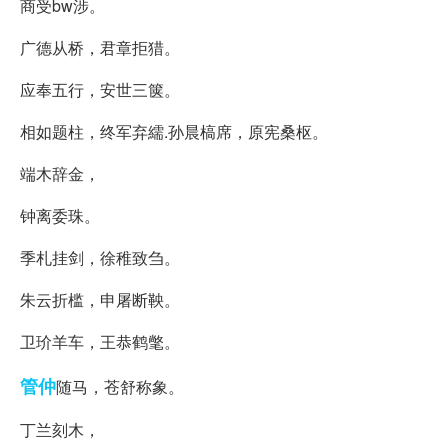
商受bw涉。
广德从桥，君章拒猎。
应奉五行，安世三箧。
相如题柱，终军弃繻.孙晨槁席，原宪桑枢。
端木辞金，
钟离委珠。
季札挂剑，徐稚致刍。
朱云折槛，申屠断鞅。
卫玠羊车，王恭鹤氅。
管仲
随马，苍舒称象。
丁兰刻木，