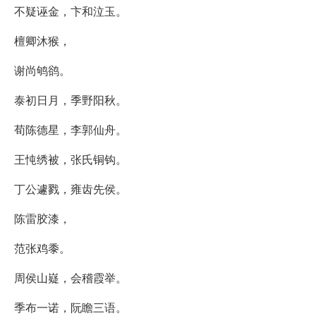
不疑诬金，卞和泣玉。
檀卿沐猴，
谢尚鸲鹆。
泰初日月，季野阳秋。
荀陈德星，李郭仙舟。
王忳绣被，张氏铜钩。
丁公遽戮，雍齿先侯。
陈雷胶漆，
范张鸡黍。
周侯山嶷，会稽霞举。
季布一诺，阮瞻三语。