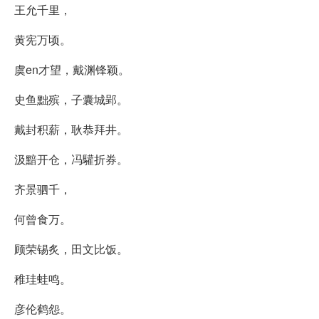
王允千里，
黄宪万顷。
虞en才望，戴渊锋颖。
史鱼黜殡，子囊城郢。
戴封积薪，耿恭拜井。
汲黯开仓，冯驩折券。
齐景驷千，
何曾食万。
顾荣锡炙，田文比饭。
稚珪蛙鸣。
彦伦鹤怨。