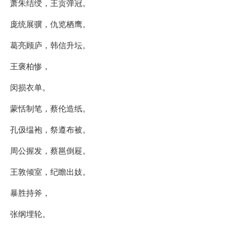
萧朱结绶，王贡弹冠。
庞统展骥，仇览栖鹰。
葛亮顾庐，韩信升坛。
王褒柏惨，
闵损衣单。
蒙恬制笔，蔡伦造纸。
孔伋缊袍，祭遵布被。
周公握发，蔡邕倒屣。
王敦倾室，纪瞻出妓。
暴胜持斧，
张纲埋轮。