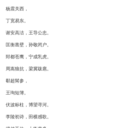
杨震关西，
丁宽易东。
谢安高洁，王导公忠。
匡衡凿壁，孙敬闭户。
郅都苍鹰，宁成乳虎。
周嵩狼抗，梁冀跋扈。
郗超髯参，
王珣短簿。
伏波标柱，博望寻河。
李陵初诗，田横感歌。