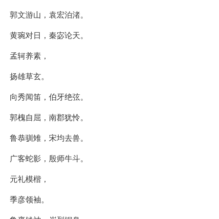
郭文游山，袁宏泊渚。
黄琬对日，秦宓论天。
孟轲养素，
扬雄草玄。
向秀闻笛，伯牙绝弦。
郭槐自屈，南郡犹怜。
鲁恭驯雉，宋均去兽。
广客蛇影，殷师牛斗。
元礼模楷，
季彦领袖。