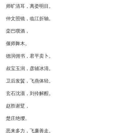
师旷清耳，离娄明目。
仲文照镜，临江折轴。
栾巴噀酒，
偃师舞木。
德润佣书，君平卖卜。
叔宝玉润，彦辅冰清。
卫后发鬒，飞燕体轻。
玄石沈湎，刘伶解酲。
赵胜谢躄，
楚庄绝缨。
恶来多力，飞廉善走。