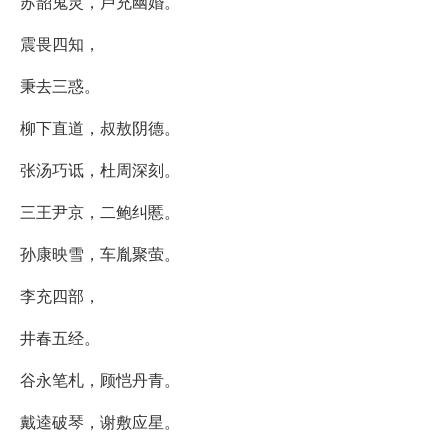
苏韶鬼灵，卢充幽婚。
震畏四知，
秉去三惑。
柳下直道，叔敖阴德。
张汤巧诋，杜周深刻。
三王尹京，二鲍纠慝。
孙康映雪，车胤聚萤。
李充四部，
井春五经。
谷永笔札，顾恺丹青。
戴逵破琴，谢敷应星。