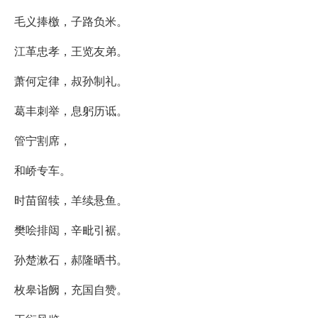
毛义捧檄，子路负米。
江革忠孝，王览友弟。
萧何定律，叔孙制礼。
葛丰刺举，息躬历诋。
管宁割席，
和峤专车。
时苗留犊，羊续悬鱼。
樊哙排闼，辛毗引裾。
孙楚漱石，郝隆晒书。
枚皋诣阙，充国自赞。