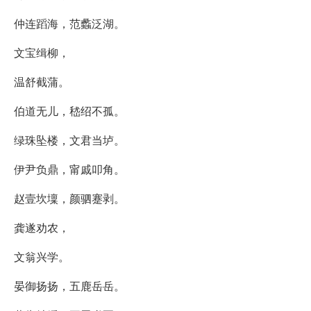
仲连蹈海，范蠡泛湖。
文宝缉柳，
温舒截蒲。
伯道无儿，嵇绍不孤。
绿珠坠楼，文君当垆。
伊尹负鼎，甯戚叩角。
赵壹坎壈，颜驷蹇剥。
龚遂劝农，
文翁兴学。
晏御扬扬，五鹿岳岳。