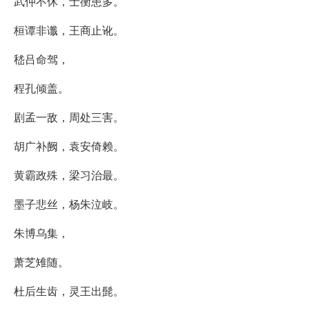
武仲不休，士衡患多。
桓谭非谶，王商止讹。
嵇吕命驾，
程孔倾盖。
剧孟一敌，周处三害。
胡广补阙，袁安倚赖。
黄霸政殊，梁习治最。
墨子悲丝，杨朱泣岐。
朱博乌集，
萧芝雉随。
杜后生齿，灵王出髭。