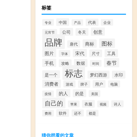
标签
中国
代表
专业
企业
产品
创意
公司
冬天
元宵节
品牌
图标
商标
唐代
图片
宋代
工具
尺寸
字体
春节
手机
数据
攻略
时间
标志
是一个
梦幻西游
水印
消费者
用户
游戏
牌子
电脑
的人
的是
美国
疫情
自己的
衣服
诗人
苹果
视频
软件
还不
费用
都是
猜你想看的文章