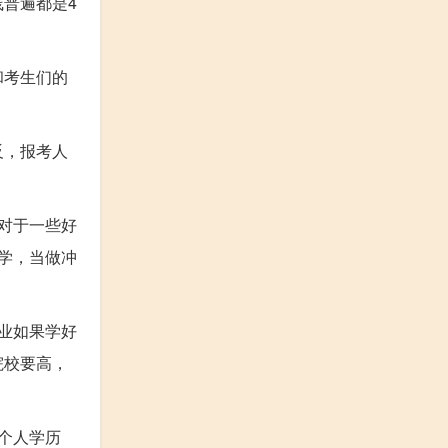
普遍都是4
和考生们的
反，报考人
对于一些好
学，当做冲
业如果学好
院校要高，
个人学历