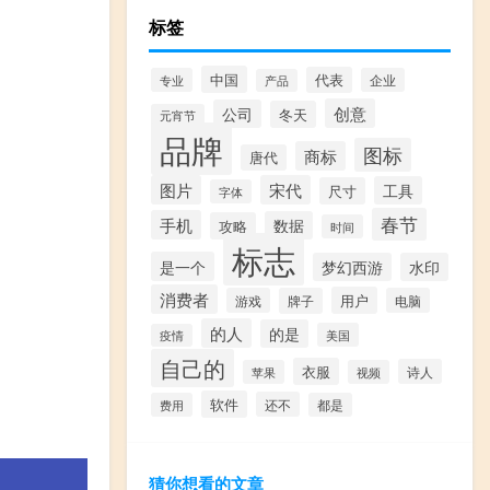
标签
中国
代表
专业
企业
产品
创意
公司
冬天
元宵节
品牌
图标
商标
唐代
图片
宋代
工具
尺寸
字体
春节
手机
数据
攻略
时间
标志
是一个
梦幻西游
水印
消费者
用户
游戏
牌子
电脑
的人
的是
美国
疫情
自己的
衣服
诗人
苹果
视频
软件
还不
费用
都是
猜你想看的文章