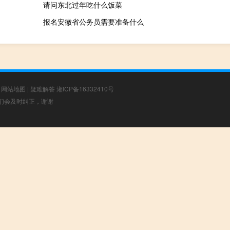
请问东北过年吃什么饭菜
报名安徽省公务员需要准备什么
|
网站地图
|
疑难解答
湘ICP备16332410号
，我们会及时纠正，谢谢