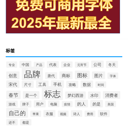
标签
公司
中国
冬天
代表
专业
企业
产品
元宵节
品牌
图标
创意
商标
图片
唐代
字体
宋代
手机
工具
数据
尺寸
攻略
时间
标志
春节
是一个
消费者
梦幻西游
水印
的人
的是
用户
游戏
牌子
电脑
美国
疫情
自己的
衣服
软件
诗人
苹果
视频
费用
还不
都是