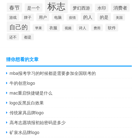
标志
春节
是一个
消费者
梦幻西游
水印
的人
的是
用户
游戏
牌子
电脑
美国
疫情
自己的
衣服
软件
诗人
苹果
视频
费用
还不
都是
猜你想看的文章
mba报考学习的时候都是需要参加全国联考的
牛的创意logo
mac重启快捷键是什么
logo反黑反白效果
传统家具品牌logo
高考志愿填报初始密码是多少
矿泉水品牌logo