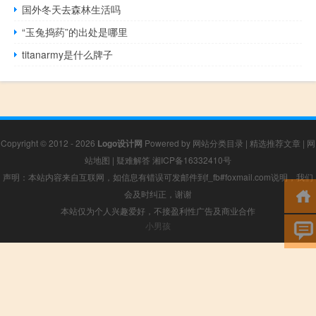
国外冬天去森林生活吗
“玉兔捣药”的出处是哪里
titanarmy是什么牌子
Copyright © 2012 - 2026
Logo设计网
Powered by
网站分类目录
|
精选推荐文章
|
网
站地图
|
疑难解答
湘ICP备16332410号
声明：本站内容来自互联网，如信息有错误可发邮件到f_fb#foxmail.com说明，我们
会及时纠正，谢谢
本站仅为个人兴趣爱好，不接盈利性广告及商业合作
小男孩