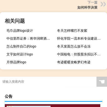
下一篇
如何科学决策
相关问题
毛巾品牌logo设计
冬天怎样嘴巴不发紫
中信里昂证券：将华润啤酒评级下调至增持目标价54港元
怀化学院一流本科专业建设名单
怎么制作自己的logo
冬天发面怎么放不会冻
文字如何设计logo
中国核电：控股股东拟以不超过5亿元增持公司股份
月饼品牌logo
奇迹暖暖攻略梦幻奇迹
☚
公告