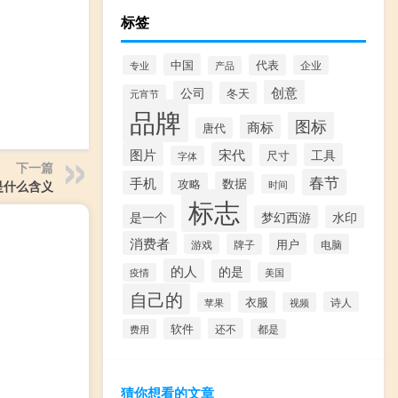
标签
中国
代表
专业
企业
产品
创意
公司
冬天
元宵节
品牌
图标
商标
唐代
图片
宋代
工具
尺寸
字体
下一篇
春节
手机
数据
攻略
是什么含义
时间
标志
是一个
梦幻西游
水印
消费者
用户
游戏
牌子
电脑
的人
的是
美国
疫情
自己的
衣服
诗人
苹果
视频
软件
还不
费用
都是
猜你想看的文章