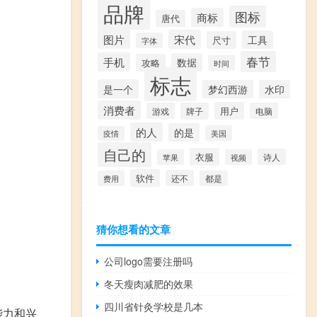
品牌
图标
商标
唐代
图片
宋代
工具
尺寸
字体
春节
手机
数据
攻略
时间
标志
是一个
梦幻西游
水印
消费者
用户
游戏
牌子
电脑
的人
的是
美国
疫情
自己的
衣服
诗人
苹果
视频
软件
还不
费用
都是
猜你想看的文章
公司logo需要注册吗
冬天瘦肉减肥的效果
四川省针灸学校是几本
能力和兴