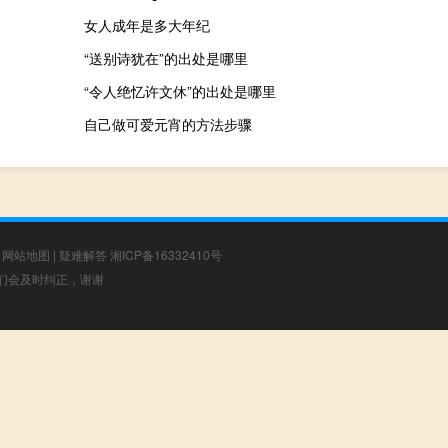
女人成年是多大年纪
“送别诗犹在”的出处是哪里
“令人绝忆许文休”的出处是哪里
自己做可爱元宵的方法步骤
|
网站地图
|
疑难解答
湘ICP备16332410号
，我们会及时纠正，谢谢