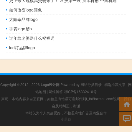
史上最大规模高交会来了！“科技第一展”展示科创“中国机遇”
如何改变logo颜色
太阳伞品牌logo
手表logo是b
过年给老婆送什么祝福词
led灯品牌logo
Copyright © 2012 - 2026
Logo设计网
Powered by
网站分类目录
|
精选推荐文章
|
网
站地图
|
疑难解答
湘ICP备16332410号
声明：本站内容来自互联网，如信息有错误可发邮件到f_fb#foxmail.com说明，我们
会及时纠正，谢谢
本站仅为个人兴趣爱好，不接盈利性广告及商业合作
小男孩