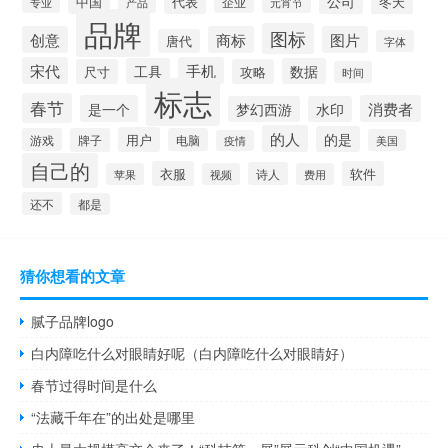
公司
中国
冬天
代表
专业
企业
产品
元宵节
品牌
图标
创意
商标
图片
唐代
字体
宋代
手机
工具
数据
尺寸
攻略
时间
标志
春节
是一个
消费者
梦幻西游
水印
的人
的是
用户
游戏
牌子
电脑
美国
疫情
自己的
衣服
软件
诗人
苹果
视频
费用
还不
都是
猜你想看的文章
腻子品牌logo
白内障吃什么对眼睛好呢（白内障吃什么对眼睛好）
春节过得时间是什么
“法藏千年在”的出处是哪里