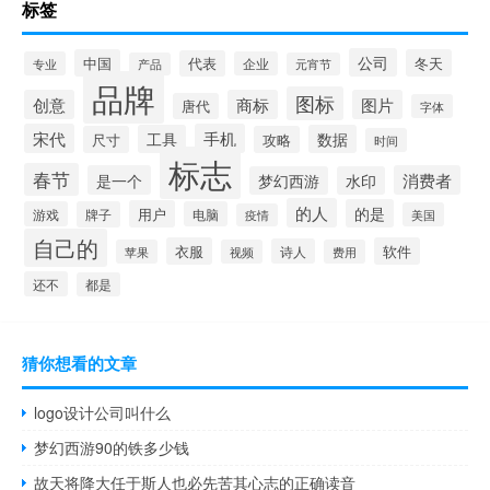
标签
公司
中国
冬天
代表
专业
企业
产品
元宵节
品牌
图标
创意
商标
图片
唐代
字体
宋代
手机
工具
数据
尺寸
攻略
时间
标志
春节
是一个
消费者
梦幻西游
水印
的人
的是
用户
游戏
牌子
电脑
美国
疫情
自己的
衣服
软件
诗人
苹果
视频
费用
还不
都是
猜你想看的文章
logo设计公司叫什么
梦幻西游90的铁多少钱
故天将降大任于斯人也必先苦其心志的正确读音