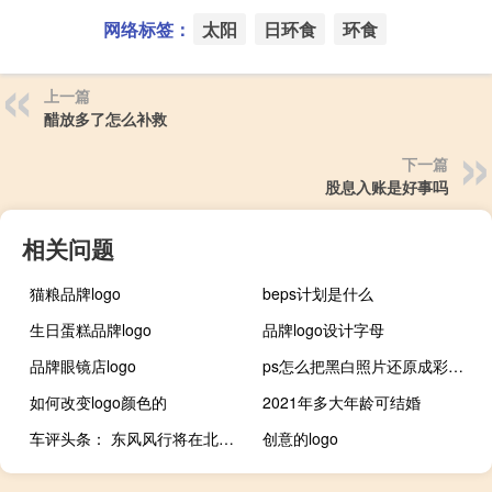
网络标签：
太阳
日环食
环食
上一篇
醋放多了怎么补救
下一篇
股息入账是好事吗
相关问题
猫粮品牌logo
beps计划是什么
生日蛋糕品牌logo
品牌logo设计字母
品牌眼镜店logo
ps怎么把黑白照片还原成彩色（ps怎么去水印还原照片）
如何改变logo颜色的
2021年多大年龄可结婚
车评头条： 东风风行将在北京车展上推出时尚的新型SUV
创意的logo