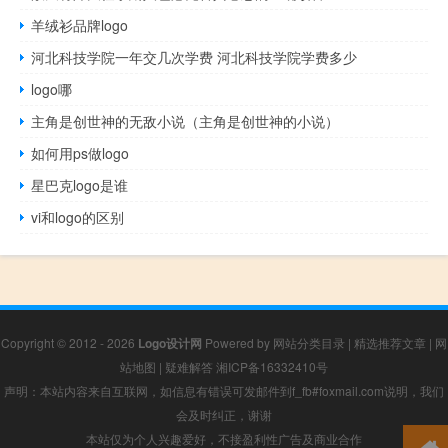
羊绒衫品牌logo
河北科技学院一年交几次学费 河北科技学院学费多少
logo哪
主角是创世神的无敌小说（主角是创世神的小说）
如何用ps做logo
星巴克logo是谁
vi和logo的区别
Copyright © 2012 - 2026
Logo设计网
Powered by
网站分类目录
|
精选推荐文章
|
网
站地图
|
疑难解答
湘ICP备16332410号
声明：本站内容来自互联网，如信息有错误可发邮件到f_fb#foxmail.com说明，我们
会及时纠正，谢谢
本站仅为个人兴趣爱好，不接盈利性广告及商业合作