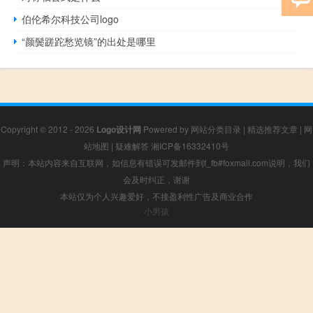
伯伦希尔科技公司logo
“颜鬓蹉跎愁览镜”的出处是哪里
Copyright © 2012 - 2026
Logo设计网
Powered by
网站分类目录
|
精选推荐文章
|
网
站地图
|
疑难解答
湘ICP备16332410号
声明：本站内容来自互联网，如信息有错误可发邮件到f_fb#foxmail.com说明，我们
会及时纠正，谢谢
本站仅为个人兴趣爱好，不接盈利性广告及商业合作
小男孩