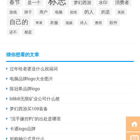
春节
是一个
消费者
梦幻西游
水印
的人
的是
用户
游戏
牌子
电脑
美国
疫情
自己的
衣服
软件
诗人
苹果
视频
费用
还不
都是
猜你想看的文章
过年给老婆送什么祝福词
电脑品牌logo大全图片
陈冠希品牌logo
bilibili无限矿业公司什么梗
梦幻西游买109装备
“浣手嫌控靮”的出处是哪里
卡通logo品牌
对称轴公式是什么