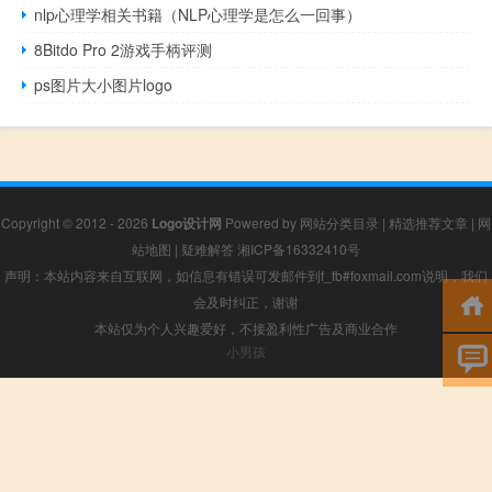
nlp心理学相关书籍（NLP心理学是怎么一回事）
8Bitdo Pro 2游戏手柄评测
ps图片大小图片logo
Copyright © 2012 - 2026
Logo设计网
Powered by
网站分类目录
|
精选推荐文章
|
网
站地图
|
疑难解答
湘ICP备16332410号
声明：本站内容来自互联网，如信息有错误可发邮件到f_fb#foxmail.com说明，我们
会及时纠正，谢谢
本站仅为个人兴趣爱好，不接盈利性广告及商业合作
小男孩