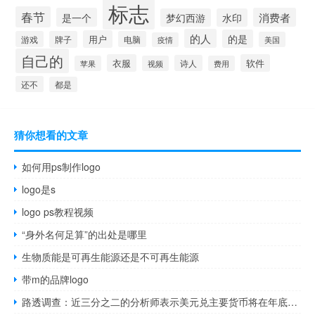
标志
春节
是一个
消费者
梦幻西游
水印
的人
的是
用户
游戏
牌子
电脑
美国
疫情
自己的
衣服
软件
诗人
苹果
视频
费用
还不
都是
猜你想看的文章
如何用ps制作logo
logo是s
logo ps教程视频
“身外名何足算”的出处是哪里
生物质能是可再生能源还是不可再生能源
带m的品牌logo
路透调查：近三分之二的分析师表示美元兑主要货币将在年底走低