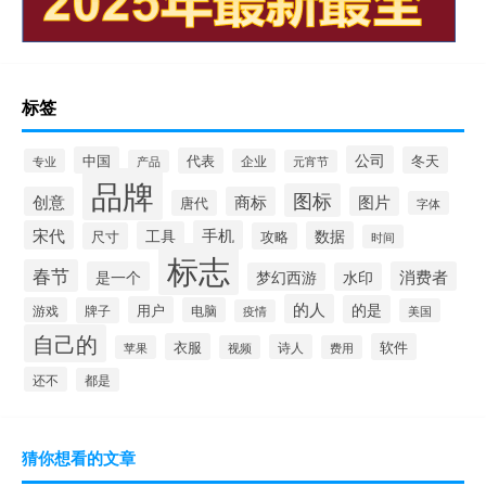
标签
公司
中国
冬天
代表
专业
企业
产品
元宵节
品牌
图标
创意
商标
图片
唐代
字体
宋代
手机
工具
数据
尺寸
攻略
时间
标志
春节
是一个
消费者
梦幻西游
水印
的人
的是
用户
游戏
牌子
电脑
美国
疫情
自己的
衣服
软件
诗人
苹果
视频
费用
还不
都是
猜你想看的文章