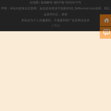
站地图
|
疑难解答
湘ICP备16332410号
声明：本站内容来自互联网，如信息有错误可发邮件到f_fb#foxmail.com说明，我们
会及时纠正，谢谢
本站仅为个人兴趣爱好，不接盈利性广告及商业合作
小男孩