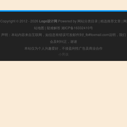
Copyright © 2012 - 2026
Logo设计网
Powered by
网站分类目录
|
精选推荐文章
|
网
站地图
|
疑难解答
湘ICP备16332410号
声明：本站内容来自互联网，如信息有错误可发邮件到f_fb#foxmail.com说明，我们
会及时纠正，谢谢
本站仅为个人兴趣爱好，不接盈利性广告及商业合作
小男孩