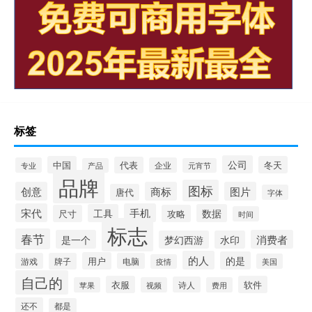
标签
公司
中国
冬天
代表
专业
企业
产品
元宵节
品牌
图标
创意
商标
图片
唐代
字体
宋代
手机
工具
数据
尺寸
攻略
时间
标志
春节
是一个
消费者
梦幻西游
水印
的人
的是
用户
游戏
牌子
电脑
美国
疫情
自己的
衣服
软件
诗人
苹果
视频
费用
还不
都是