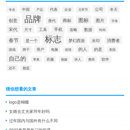
公司
中国
冬天
代表
专业
企业
产品
元宵节
品牌
图标
创意
商标
图片
唐代
字体
宋代
手机
工具
数据
尺寸
攻略
时间
标志
春节
是一个
消费者
梦幻西游
水印
的人
的是
用户
游戏
牌子
电脑
美国
疫情
自己的
衣服
软件
诗人
苹果
视频
费用
还不
都是
猜你想看的文章
logo是蝴蝶
女婿去丈夫家拜年好吗
过年国内与国外有什么不同
2022春节最热门的程序