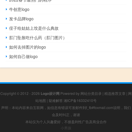
牛创意logo
发卡品牌logo
侄子给姑姑上坟是什么典故
肛门坠胀吃什么药（肛门图片）
如何去掉图片的logo
如何自己做logo
Copyright © 2012 - 2026
Logo设计网
Powered by
网站分类目录
|
精选推荐文章
|
网
站地图
|
疑难解答
湘ICP备16332410号
声明：本站内容来自互联网，如信息有错误可发邮件到f_fb#foxmail.com说明，我们
会及时纠正，谢谢
本站仅为个人兴趣爱好，不接盈利性广告及商业合作
小男孩