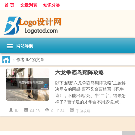
首 页
文章列表
知识分类
网站导航
>
作者“llz”的文章
六龙争霸鸟翔阵攻略
以下围绕“六龙争霸鸟翔阵攻略”主题解
决网友的困惑 曹丕又命曹植写《死牛
诗》，不能出现“死、牛”二字，结果怎
样了? 曹子建的才华自不用多说,就...
llz
04-28
0
34
手游攻略