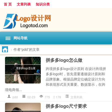
首 页
文章列表
知识分类
网站导航
>
作者“pdd”的文章
拼多多logo怎么做
跨境拼多多logo设计原则 在设计跨境拼
多多logo时，首先需要遵循设计原则和
品牌形象。根据品牌定位确定设计方向
和表现形式至关重要。数据显示，在跨
境电商领...
pdd
02-23
775
178
文章列表
拼多多logo尺寸要求