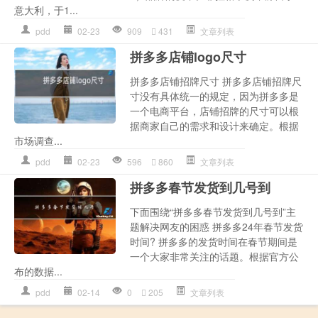
意大利，于1...
pdd
02-23
909
431
文章列表
拼多多店铺logo尺寸
拼多多店铺招牌尺寸 拼多多店铺招牌尺
寸没有具体统一的规定，因为拼多多是
一个电商平台，店铺招牌的尺寸可以根
据商家自己的需求和设计来确定。根据
市场调查...
pdd
02-23
596
860
文章列表
拼多多春节发货到几号到
下面围绕“拼多多春节发货到几号到”主
题解决网友的困惑 拼多多24年春节发货
时间? 拼多多的发货时间在春节期间是
一个大家非常关注的话题。根据官方公
布的数据...
pdd
02-14
0
205
文章列表