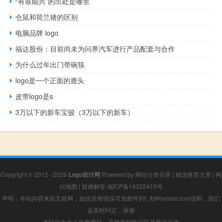
“有谁能共”的出处是哪里
仓鼠和荷兰猪的区别
电脑品牌 logo
福达股份：目前尚未为问界汽车进行产品配套与合作
为什么过年出门带碗筷
logo是一个正面的鹿头
皮带logo是s
3万以下的新车宝骏（3万以下的新车）
Copyright © 2012 - 2026
Logo设计网
Powered by
网站分类目录
|
精选推荐文章
|
网
站地图
|
疑难解答
湘ICP备16332410号
声明：本站内容来自互联网，如信息有错误可发邮件到f_fb#foxmail.com说明，我们
会及时纠正，谢谢
本站仅为个人兴趣爱好，不接盈利性广告及商业合作