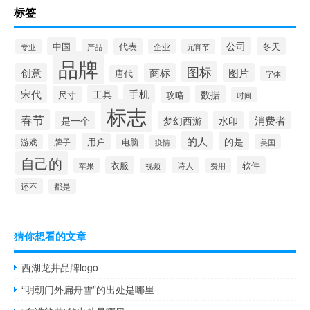
标签
公司
中国
冬天
代表
专业
企业
产品
元宵节
品牌
图标
创意
商标
图片
唐代
字体
宋代
手机
工具
数据
尺寸
攻略
时间
标志
春节
是一个
消费者
梦幻西游
水印
的人
的是
用户
游戏
牌子
电脑
美国
疫情
自己的
衣服
软件
诗人
苹果
视频
费用
还不
都是
猜你想看的文章
西湖龙井品牌logo
“明朝门外扁舟雪”的出处是哪里