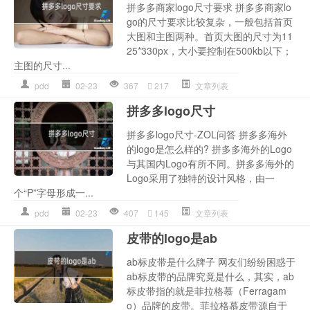
拼多多商家logo尺寸要求 拼多多商家lo
go的尺寸要求比较复杂，一般包括首页
大图和主图两种。首页大图的尺寸为11
25*330px，大小要控制在500kb以下；
主图的尺寸...
pdd
02-23
367
217
文章列表
拼多多logo尺寸
拼多多logo尺寸-ZOL问答 拼多多海外
的logo是怎么样的? 拼多多海外的Logo
与其国内Logo有所不同。拼多多海外的
Logo采用了独特的设计风格，由一
个“P”字母形成一...
pdd
02-23
407
145
文章列表
皮带的logo是ab
ab标皮带是什么牌子 网友们纷纷困惑于
ab标皮带的品牌究竟是什么，其实，ab
标皮带指的就是菲拉格慕（Ferragam
o）品牌的皮带。菲拉格慕皮带源自于