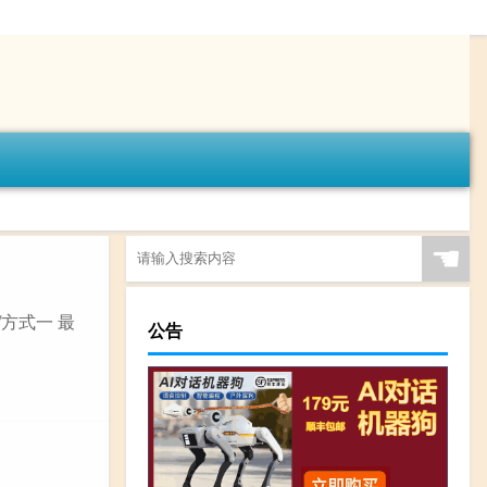
☚
/方式一 最
公告