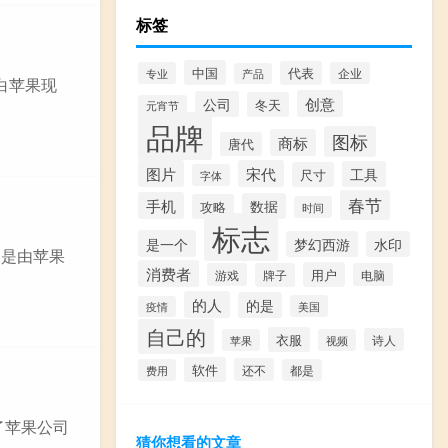
标签
中国
代表
专业
企业
产品
“白苹果现
创意
公司
冬天
元宵节
品牌
图标
商标
唐代
图片
宋代
工具
尺寸
字体
春节
手机
数据
攻略
时间
标志
是一个
梦幻西游
水印
，是由苹果
消费者
用户
游戏
牌子
电脑
的人
的是
美国
疫情
自己的
衣服
诗人
苹果
视频
软件
还不
费用
都是
了苹果公司
猜你想看的文章