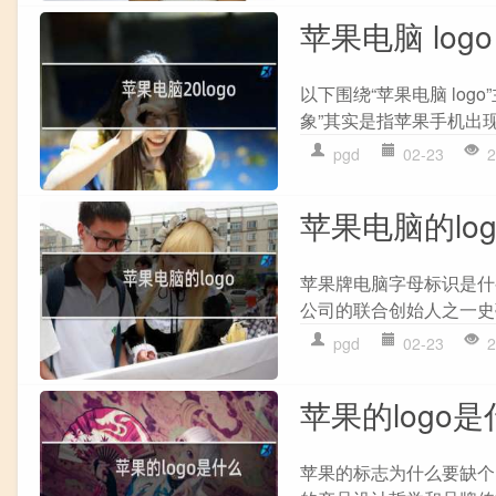
苹果电脑 logo
以下围绕“苹果电脑 lo
象”其实是指苹果手机出现
pgd
02-23
2
苹果电脑的log
苹果牌电脑字母标识是什
公司的联合创始人之一史蒂
pgd
02-23
2
苹果的logo
苹果的标志为什么要缺个