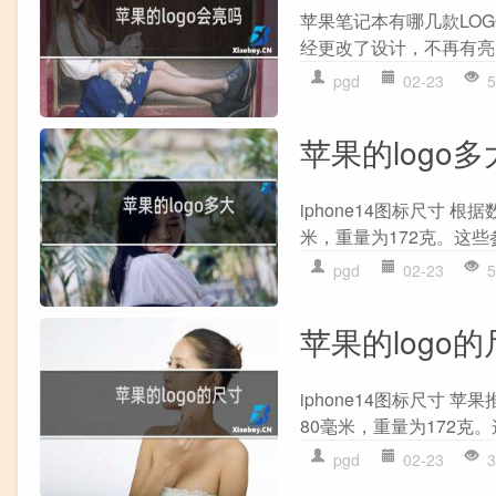
苹果笔记本有哪几款LO
经更改了设计，不再有亮l
pgd
02-23
5
苹果的logo多
iphone14图标尺寸 根
米，重量为172克。这些
pgd
02-23
5
苹果的logo
iphone14图标尺寸 苹
80毫米，重量为172克
pgd
02-23
3