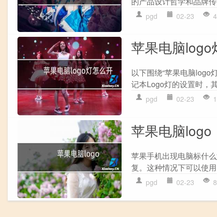
的产品设计哲学和品牌传播
pgd
02-23
4
苹果电脑log
以下围绕“苹果电脑log
记本Logo灯的设置时，其
pgd
02-23
1
苹果电脑logo
苹果手机出现电脑标什么
复。这种情况下可以使用D
pgd
02-23
8