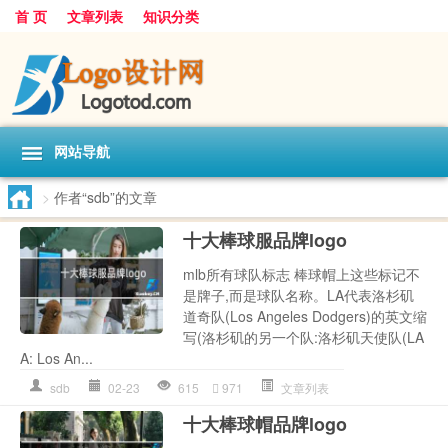
首 页
文章列表
知识分类
网站导航
>
作者“sdb”的文章
十大棒球服品牌logo
mlb所有球队标志 棒球帽上这些标记不
是牌子,而是球队名称。LA代表洛杉矶
道奇队(Los Angeles Dodgers)的英文缩
写(洛杉矶的另一个队:洛杉矶天使队(LA
A: Los An...
sdb
02-23
615
971
文章列表
十大棒球帽品牌logo