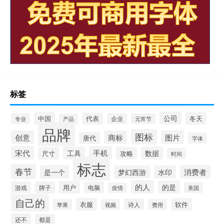
标签
公司
中国
冬天
代表
专业
企业
产品
元宵节
品牌
图标
创意
商标
图片
唐代
字体
宋代
手机
工具
数据
尺寸
攻略
时间
标志
春节
是一个
消费者
梦幻西游
水印
的人
的是
用户
游戏
牌子
电脑
美国
疫情
自己的
衣服
软件
诗人
苹果
视频
费用
还不
都是