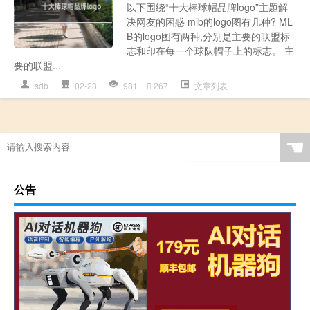
以下围绕“十大棒球帽品牌logo”主题解
决网友的困惑 mlb的logo图有几种? ML
B的logo图有两种,分别是主要的联盟标
志和印在每一个球队帽子上的标志。 主
要的联盟...
sdb
02-23
981
267
文章列表
☚
公告