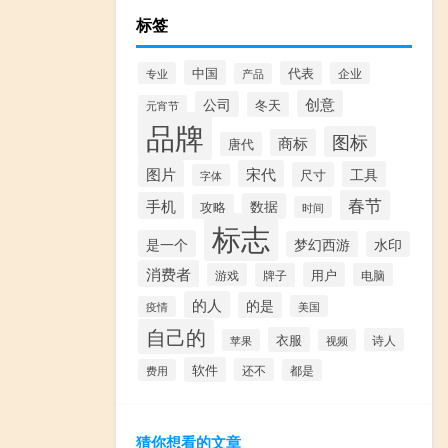
标签
中国
代表
专业
企业
产品
创意
公司
冬天
元宵节
品牌
图标
商标
唐代
图片
宋代
工具
尺寸
字体
春节
手机
数据
攻略
时间
标志
是一个
梦幻西游
水印
消费者
用户
游戏
牌子
电脑
的人
的是
美国
疫情
自己的
衣服
诗人
苹果
视频
软件
还不
费用
都是
猜你想看的文章