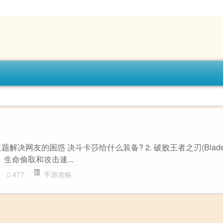
解决网友的困惑 决斗卡莎给什么装备? 2. 破败王者之刃(Blade of 
击、生命偷取和攻击速...
477
手游攻略