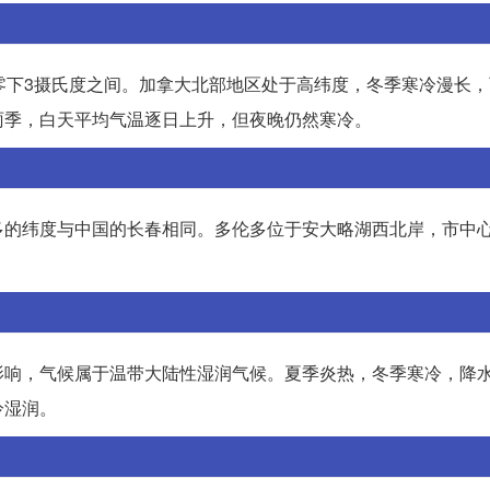
零下3摄氏度之间。加拿大北部地区处于高纬度，冬季寒冷漫长
雨季，白天平均气温逐日上升，但夜晚仍然寒冷。
N。多伦多的纬度与中国的长春相同。多伦多位于安大略湖西北岸，市中
影响，气候属于温带大陆性湿润气候。夏季炎热，冬季寒冷，降
冷湿润。