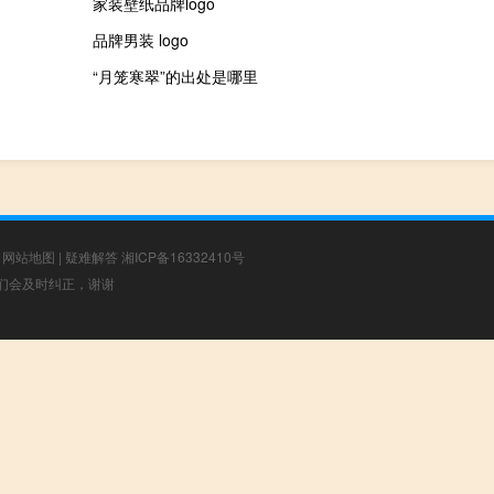
家装壁纸品牌logo
品牌男装 logo
“月笼寒翠”的出处是哪里
|
网站地图
|
疑难解答
湘ICP备16332410号
，我们会及时纠正，谢谢