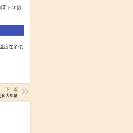
零下40摄
的温度在多伦
下一篇
到多大年龄