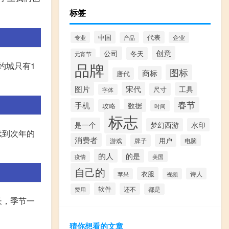
标签
中国
代表
专业
企业
产品
创意
公司
冬天
元宵节
品牌
约城只有1
图标
商标
唐代
图片
宋代
工具
尺寸
字体
春节
手机
数据
攻略
时间
标志
是一个
梦幻西游
水印
续到次年的
消费者
用户
游戏
牌子
电脑
的人
的是
美国
疫情
自己的
衣服
诗人
苹果
视频
软件
还不
费用
都是
长，季节一
猜你想看的文章