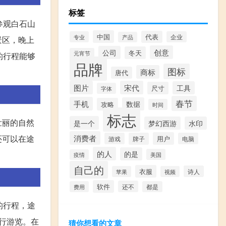
标签
参观白石山
中国
代表
专业
企业
产品
景区，晚上
创意
公司
冬天
元宵节
的行程能够
品牌
图标
商标
唐代
图片
宋代
工具
尺寸
字体
春节
手机
数据
攻略
时间
标志
壮丽的自然
是一个
梦幻西游
水印
还可以在途
消费者
用户
游戏
牌子
电脑
的人
的是
美国
疫情
自己的
衣服
诗人
苹果
视频
软件
还不
费用
都是
的行程，途
行游览。在
猜你想看的文章