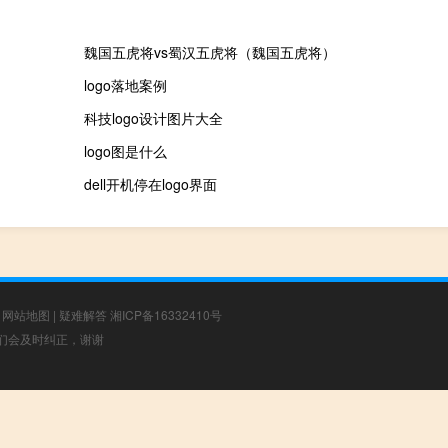
魏国五虎将vs蜀汉五虎将（魏国五虎将）
logo落地案例
科技logo设计图片大全
logo图是什么
dell开机停在logo界面
|
网站地图
|
疑难解答
湘ICP备16332410号
，我们会及时纠正，谢谢