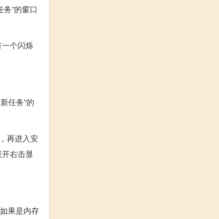
新任务”的窗口
有一个闪烁
建新任务”的
项，再进入安
展开右击显
。如果是内存