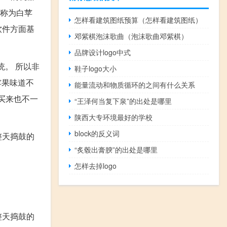
被称为白苹
怎样看建筑图纸预算（怎样看建筑图纸）
软件方面基
邓紫棋泡沫歌曲（泡沫歌曲邓紫棋）
品牌设计logo中式
系统。 所以非
鞋子logo大小
苹果味道不
能量流动和物质循环的之间有什么关系
买来也不一
“王泽何当复下泉”的出处是哪里
陕西大专环境最好的学校
block的反义词
整天捣鼓的
“炙毂出膏腴”的出处是哪里
怎样去掉logo
整天捣鼓的