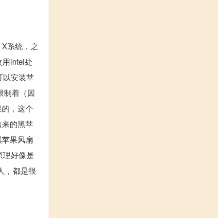
 X系统，之
intel处
可以安装苹
限制着（因
果的，这个
出来的黑苹
黑苹果风扇
原理好像是
人，都是很