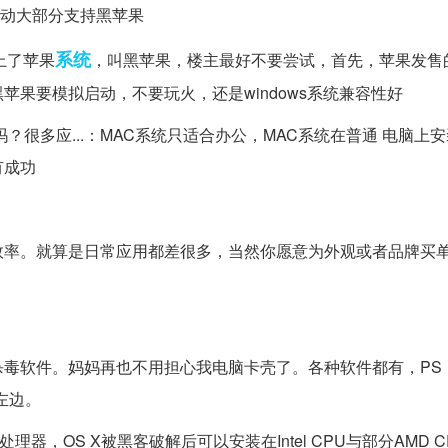
等驱动大部分支持黑苹果
系统
上了苹果
，叫黑苹果，楼主最好不要尝试，首先，苹果发售
果要模拟启动，不要玩火，还是windows系统兼容性好
吗？很多应...：MAC系统只适合办公，MAC系统在普通 电脑上
有成功
效率。就算是日常应用都差很多，当然你愿意为外观或者品牌买
软件。妈妈再也不用担心我电脑卡壳了。各种软件都有，PS，C
在左边。
理器，OS X被黑客破解后可以安装在Intel CPU与部分AMD 