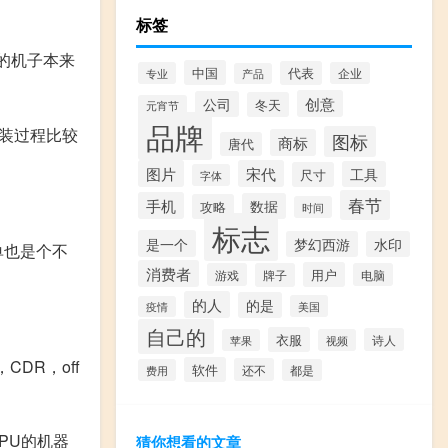
标签
的机子本来
中国
代表
专业
企业
产品
创意
公司
冬天
元宵节
品牌
安装过程比较
图标
商标
唐代
图片
宋代
工具
尺寸
字体
春节
手机
数据
攻略
时间
标志
是一个
梦幻西游
水印
单也是个不
消费者
用户
游戏
牌子
电脑
的人
的是
美国
疫情
自己的
衣服
诗人
苹果
视频
DR，off
软件
还不
费用
都是
CPU的机器
猜你想看的文章