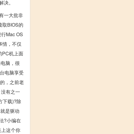
解决。
就有一大批非
取BIOS的
Mac OS
事情，不仅
的PC机上面
果电脑，很
一台电脑享受
年的，之前老
，没有之一
下载)?除
的就是驱动
法?小编在
装上这个你