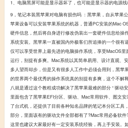
1、电脑黑屏可能是显示器坏了，也可能是显示器的电源
9，笔记本装黑苹果对电脑有损伤吗 ：黑苹果，自从苹果公司
苹果设备可以安装苹果系统的机器，普通PC安装的Mac O
硬件信息，然后将自身进行修改伪装出一套硬件信息给操作
系统安装。黑苹果一直被国内外极客们所追捧的一个很有逼格
仅可以享受世界上最先进的电脑操作系统，享受MacOS里
运行，别提有多爽。Mac系统以其简单易用、设计直观、
多人望而却步，但是又有很多人工作中必须会用到，黑苹果
的世界两个最优秀的操作系统真的别提有多爽，这个不解释
八就是通过这个教程成功解决了黑苹果最难的部分 “ 驱动安
里面包含了黑苹果EFI分区、驱动、Mac常用软件、图文安
了台式机，还提供了目前各种知名品牌的笔记本分区工具，
部分，里面该有的驱动文件全部都有了?Mac常用必备软件
这里也建议大家最好有一定安装系统经验，再上手安装。