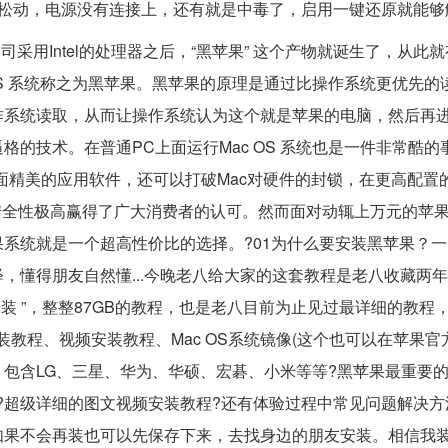
线松动，电源没有连接上，还有就是中毒了，启用一键还原就能够
采用Intel的处理器之后，“黑苹果” 这个产物就诞生了，从此
S 系统称之为黑苹果。黑苹果的原理是通过比操作系统更优先的读
系统读取，从而让操作系统认为这个就是苹果的电脑，然后再进行
的技术。在普通PC上面运行Mac OS 系统也是一件非常酷的
面精美的应用软件，还可以打破Mac对硬件的封锁，在更高配置
安全性极高赢得了广大消费者的认可。然而面对动辄上万元的苹
系统就是一个超高性价比的选择。?01为什么要安装黑苹果？
，懂得朋友自然懂...今晚老八给大家的这套教程是老八收藏两
装 ”，整整87GB的教程，也是老八目前为止见过最详细的教程
装教程、视频安装教程、Mac OS系统镜像(这个也可以在苹果官方
包含LG、三星、华为、华硕、宏碁、小米等等?黑苹果最重要
?超级详细的图文视频安装教程?还有体验过程中常见问题解决方
如果不会再装也可以先保存下来，去找身边的朋友安装。相信我