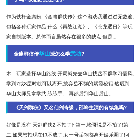
作为铁杆金庸粉,《金庸群侠传》这个游戏我通过过无数遍,
包括各种玩家作品,什么《再战江湖》、《苍龙逐日》等玩
家自制版本。总体而言虽然存在很多的缺点,但是...
华山
武功
金庸群侠传
派怎么学
?
木... 玩家选择华山路线,开局就先去华山找岳不群学习儒风,
学到7或8层时就可以离开,放弃岳不群的紫霞秘籍,然后到
华山大师兄拿学武,练练手。 再然后到华山后山。
《天剑群侠》又名仙剑奇缘，邵峰主演的有续集吗?
好像是没有 天剑群侠2,不拍了!~第一,峰哥说是不拍了!第
二,如果想拍现在也不成了,女一号岳翎都离开娱乐圈了!可