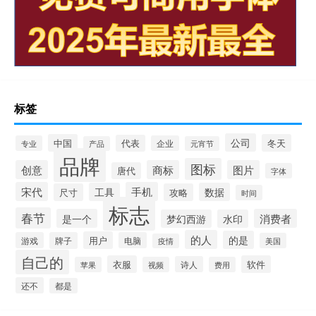
标签
公司
中国
冬天
代表
专业
企业
产品
元宵节
品牌
图标
创意
商标
图片
唐代
字体
宋代
手机
工具
数据
尺寸
攻略
时间
标志
春节
是一个
消费者
梦幻西游
水印
的人
的是
用户
游戏
牌子
电脑
美国
疫情
自己的
衣服
软件
诗人
苹果
视频
费用
还不
都是