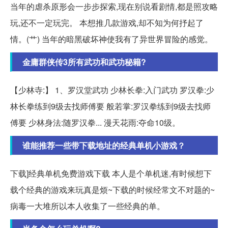
当年的虐杀原形会一步步探索,现在别说看剧情,都是照攻略
玩,还不一定玩完。 本想推几款游戏,却不知为何抒起了
情。(艹) 当年的暗黑破坏神使我有了异世界冒险的感觉。
金庸群侠传3所有武功和武功秘籍?
【少林寺:】 1、罗汉堂武功 少林长拳:入门武功 罗汉拳:少
林长拳练到9级去找师傅要 般若掌:罗汉拳练到9级去找师
傅要 少林身法:随罗汉拳... 漫天花雨:夺命10级。
谁能推荐一些带下载地址的经典单机小游戏？
下载]经典单机免费游戏下载 本人是个单机迷,有时候想下
载个经典的游戏来玩真是烦~下载的时候经常文不对题的~
病毒一大堆所以本人收集了一些经典的单。