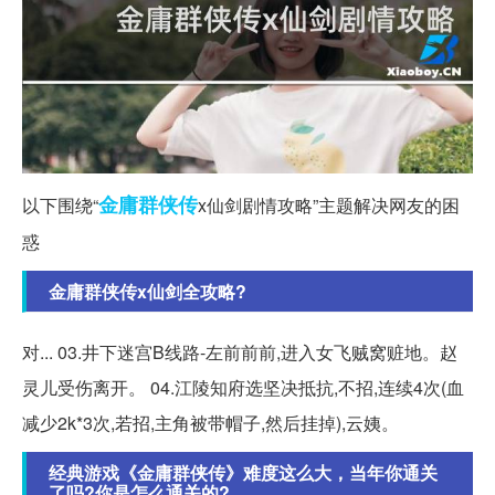
金庸群侠传
以下围绕“
x仙剑剧情攻略”主题解决网友的困
惑
金庸群侠传x仙剑全攻略?
对... 03.井下迷宫B线路-左前前前,进入女飞贼窝赃地。赵
灵儿受伤离开。 04.江陵知府选坚决抵抗,不招,连续4次(血
减少2k*3次,若招,主角被带帽子,然后挂掉),云姨。
经典游戏《金庸群侠传》难度这么大，当年你通关
了吗?你是怎么通关的?