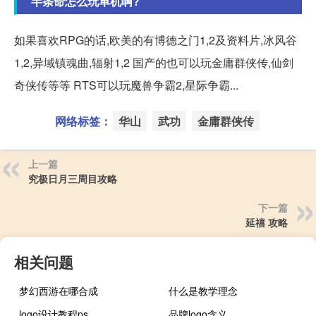
半条命怎么玩单机啊?
如果喜欢RPG的话,欧美的有博德之门1,2及资料片,冰风谷
1,2,异域镇魂曲,辐射1,2 国产的也可以玩金庸群侠传,仙剑
奇侠传等等 RTS可以玩魔兽争霸2,星际争霸...
网络标签：
华山
武功
金庸群侠传
上一篇
究极日月三周目攻略
下一篇
延禧 攻略
相关问题
梦幻西游在哪合成
什么是教学理念
logo设计教程ps
品牌logo含义