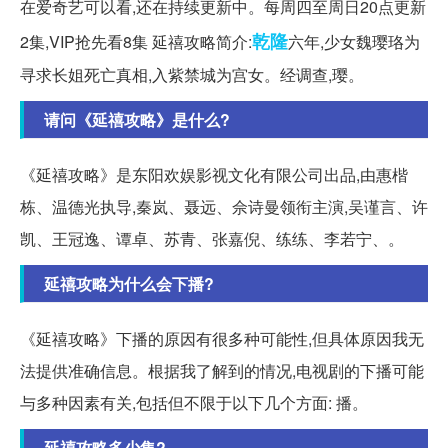
在爱奇艺可以看,还在持续更新中。每周四至周日20点更新
乾隆
2集,VIP抢先看8集 延禧攻略简介:
六年,少女魏璎珞为
寻求长姐死亡真相,入紫禁城为宫女。经调查,璎。
请问《延禧攻略》是什么?
《延禧攻略》是东阳欢娱影视文化有限公司出品,由惠楷
栋、温德光执导,秦岚、聂远、佘诗曼领衔主演,吴谨言、许
凯、王冠逸、谭卓、苏青、张嘉倪、练练、李若宁、。
延禧攻略为什么会下播?
《延禧攻略》下播的原因有很多种可能性,但具体原因我无
法提供准确信息。根据我了解到的情况,电视剧的下播可能
与多种因素有关,包括但不限于以下几个方面: 播。
延禧攻略多少集?