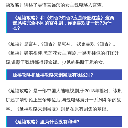
禧攻略》讲述了吴谨言饰演的女主魏璎珞入宫查。
《延禧攻略》和《知否?知否?应是绿肥红瘦》这两
部风格完全不同的宫斗剧，你更喜欢哪一部?为什
么?
《延禧》是宫斗,《知否》是宅斗。 我更喜欢《知否》。
《延禧》确实很棒,黑莲花女主,爽剧,一路开挂似的打怪升
级,谁惹了魏姐都得领盒饭。少见的果断干脆的女。
延禧攻略和延禧攻略未删减版有啥区别?
《延禧攻略》是一部中国大陆电视剧,于2018年播出。该剧
讲述了清朝雍正皇帝即位后,与魏璎珞展开一系列斗争的故
事。《延禧攻略未删减版》则是在原有剧集的基础。
《延禧攻略》里为什么没有和珅?