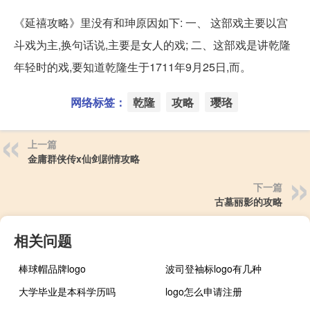
《延禧攻略》里没有和珅原因如下: 一、 这部戏主要以宫
斗戏为主,换句话说,主要是女人的戏; 二、这部戏是讲乾隆
年轻时的戏,要知道乾隆生于1711年9月25日,而。
网络标签：
乾隆
攻略
璎珞
上一篇
金庸群侠传x仙剑剧情攻略
下一篇
古墓丽影的攻略
相关问题
棒球帽品牌logo
波司登袖标logo有几种
大学毕业是本科学历吗
logo怎么申请注册