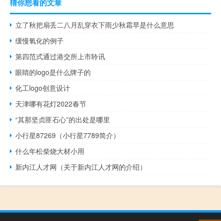
猜你想看的文章
立了秋把扇丢二八月乱穿衣下雨少秋霜早是什么意思
缓慢氧化的例子
第四范式通过港交所上市聆讯
眼睛的logo是什么牌子的
化工logo创意设计
天津哪有花灯2022春节
“其那坚贞匪石心”的出处是哪里
小行星87269（小行星7789简介）
什么年松柴烧大材小用
新内江人才网（关于新内江人才网的介绍）