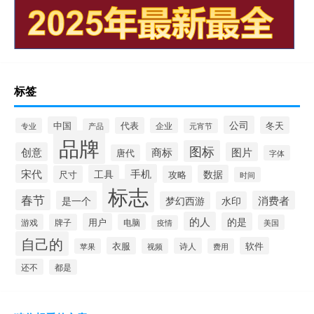
标签
公司
中国
冬天
代表
专业
企业
产品
元宵节
品牌
图标
创意
商标
图片
唐代
字体
宋代
手机
工具
数据
尺寸
攻略
时间
标志
春节
是一个
消费者
梦幻西游
水印
的人
的是
用户
游戏
牌子
电脑
美国
疫情
自己的
衣服
软件
诗人
苹果
视频
费用
还不
都是