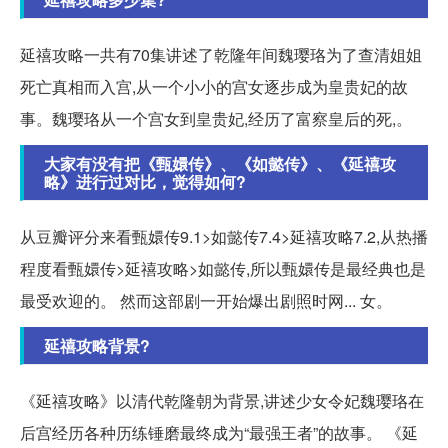
延禧攻略一共有70集讲述了乾隆年间魏璎珞为了查清姐姐
死亡真相而入宫,从一个小小的宫女逐步成为皇贵妃的故
事。魏璎珞从一个宫女到皇贵妃,经历了富察皇后的死,。
大家有没有把《甄嬛传》、《如懿传》、《延禧攻
略》进行过对比，觉得如何?
从豆瓣评分来看甄嬛传9.1>如懿传7.4>延禧攻略7.2,从热播
程度看甄嬛传>延禧攻略>如懿传,所以甄嬛传是最经典也是
最受欢迎的。 然而这部剧一开始爆出剧照时网... 女。
延禧攻略背景?
《延禧攻略》以清代乾隆朝为背景,讲述少女令妃魏璎珞在
后宫经历各种历练锤磨最终成为“最强王者”的故事。 《延