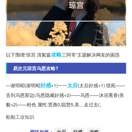
攻略
以下围绕“琼宫 清絮篇
三阿哥”主题解决网友的困惑
易次元琼宫乌恩攻略?
好感
太后
—谢明昭(谢明昭
+1)一一
(太后好感+1) 猎苑——
丢到乌恩那边(乌恩隐藏好感+2)——乌恩——沐浴熏香(美
貌+2)——粉色 属性:贤惠0,聪慧5,美... 走过去(。
船舶工业知识
网络标签：
太后
好感
攻略