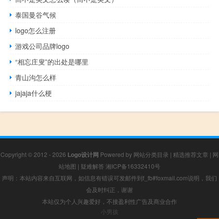
泰国曼谷气候
logo怎么注册
游戏公司品牌logo
“相忘庄叟”的出处是哪里
青山沟怎么样
jajaja什么梗
Copyright © 2012 - 2026
Logo设计网
Powered by
网站分类目录
|
精选推荐文章
|
网
站地图
|
疑难解答
湘ICP备16332410号
声明：本站内容来自互联网，如信息有错误可发邮件到f_fb#foxmail.com说明，我们
会及时纠正，谢谢
本站仅为个人兴趣爱好，不接盈利性广告及商业合作
小男孩