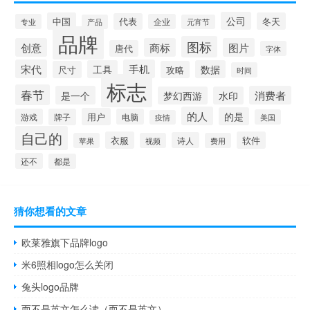
公司
中国
冬天
代表
专业
企业
产品
元宵节
品牌
图标
创意
商标
图片
唐代
字体
宋代
手机
工具
数据
尺寸
攻略
时间
标志
春节
是一个
消费者
梦幻西游
水印
的人
的是
用户
游戏
牌子
电脑
美国
疫情
自己的
衣服
软件
诗人
苹果
视频
费用
还不
都是
猜你想看的文章
欧莱雅旗下品牌logo
米6照相logo怎么关闭
兔头logo品牌
而不是英文怎么读（而不是英文）