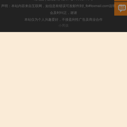
声明：本站内容来自互联网，如信息有错误可发邮件到f_fb#foxmail.com说明，我们
会及时纠正，谢谢
本站仅为个人兴趣爱好，不接盈利性广告及商业合作
小男孩