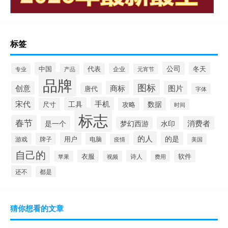
标签
公司
中国
冬天
代表
专业
企业
产品
元宵节
品牌
图标
创意
商标
图片
唐代
字体
宋代
手机
工具
数据
尺寸
攻略
时间
标志
春节
是一个
消费者
梦幻西游
水印
的人
的是
用户
游戏
牌子
电脑
美国
疫情
自己的
衣服
软件
诗人
苹果
视频
费用
还不
都是
猜你想看的文章