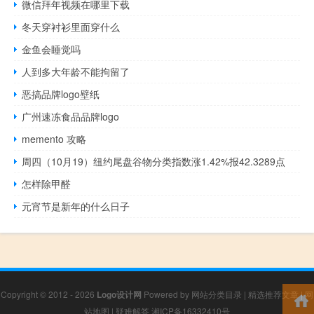
微信拜年视频在哪里下载
冬天穿衬衫里面穿什么
金鱼会睡觉吗
人到多大年龄不能拘留了
恶搞品牌logo壁纸
广州速冻食品品牌logo
memento 攻略
周四（10月19）纽约尾盘谷物分类指数涨1.42%报42.3289点
怎样除甲醛
元宵节是新年的什么日子
Copyright © 2012 - 2026
Logo设计网
Powered by
网站分类目录
|
精选推荐文章
|
网
站地图
|
疑难解答
湘ICP备16332410号