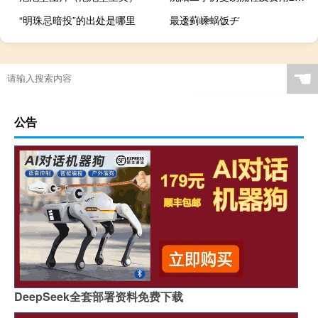
“明珠忌暗投”的出处是哪里
最逶蓟嵊蜗饭ヂ
☚
公告
DeepSeek全套部署资料免费下载