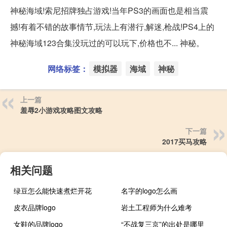
神秘海域!索尼招牌独占游戏!当年PS3的画面也是相当震
撼!有着不错的故事情节,玩法上有潜行,解迷,枪战!PS4上的
神秘海域123合集没玩过的可以玩下,价格也不... 神秘。
网络标签：
模拟器
海域
神秘
上一篇
羞辱2小游戏攻略图文攻略
下一篇
2017买马攻略
相关问题
绿豆怎么能快速煮烂开花
名字的logo怎么画
皮衣品牌logo
岩土工程师为什么难考
女鞋的品牌logo
“不战复三京”的出处是哪里