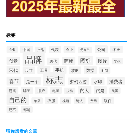
标签
公司
中国
冬天
代表
专业
企业
产品
元宵节
品牌
图标
创意
商标
图片
唐代
字体
宋代
手机
工具
数据
尺寸
攻略
时间
标志
春节
是一个
消费者
梦幻西游
水印
的人
的是
用户
游戏
牌子
电脑
美国
疫情
自己的
衣服
软件
诗人
苹果
视频
费用
还不
都是
猜你想看的文章