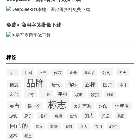
免费可商用字体批量下载
标签
公司
中国
冬天
代表
专业
企业
产品
元宵节
品牌
图标
创意
商标
图片
唐代
字体
宋代
手机
工具
数据
尺寸
攻略
时间
标志
春节
是一个
消费者
梦幻西游
水印
的人
的是
用户
游戏
牌子
电脑
美国
疫情
自己的
衣服
软件
诗人
苹果
视频
费用
还不
都是