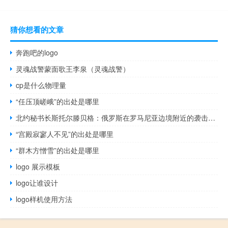
猜你想看的文章
奔跑吧的logo
灵魂战警蒙面歌王李泉（灵魂战警）
cp是什么物理量
“任压顶嵯峨”的出处是哪里
北约秘书长斯托尔滕贝格：俄罗斯在罗马尼亚边境附近的袭击是鲁莽的且破坏稳定
“宫殿寂寥人不见”的出处是哪里
“群木方憎雪”的出处是哪里
logo 展示模板
logo让谁设计
logo样机使用方法