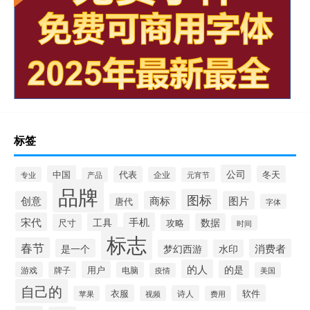
标签
公司
中国
冬天
代表
专业
企业
产品
元宵节
品牌
图标
创意
商标
图片
唐代
字体
宋代
手机
工具
数据
尺寸
攻略
时间
标志
春节
是一个
消费者
梦幻西游
水印
的人
的是
用户
游戏
牌子
电脑
美国
疫情
自己的
衣服
软件
诗人
苹果
视频
费用