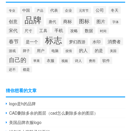
公司
中国
冬天
代表
专业
企业
产品
元宵节
品牌
图标
创意
商标
图片
唐代
字体
宋代
手机
工具
数据
尺寸
攻略
时间
标志
春节
是一个
消费者
梦幻西游
水印
的人
的是
用户
游戏
牌子
电脑
美国
疫情
自己的
衣服
软件
诗人
苹果
视频
费用
还不
都是
猜你想看的文章
logo是h的品牌
CAD删除多余的图层（cad怎么删除多余的图层）
美国品牌衣服logo