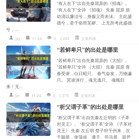
“有人在下”出自先秦屈原的《招魂》。
“有人在下”全诗 《招魂》 先秦 屈原 朕
幼清以廉洁兮，身服义而未沫。 主此盛
德兮，牵于俗而芜秽。 上无所考此盛德
兮，...
jzy
11-24
0
225
文章列表
“若鲜卑只”的出处是哪里
“若鲜卑只”出自先秦屈原的《大招》。
“若鲜卑只”全诗 《大招》 先秦 屈原 青
春受谢，白日昭只。 春气奋发，万物遽
只。 冥凌浃行，魂无逃只。 魂魄归
来！无...
jzr
11-24
0
275
文章列表
“析父谓子革”的出处是哪里
“析父谓子革”出自先秦左丘明的《子革
对灵王》。 “析父谓子革”全诗 《子革对
灵王》 先秦 左丘明 楚子狩于州来，次
于颍尾，使荡侯、潘子、司马督、嚣尹