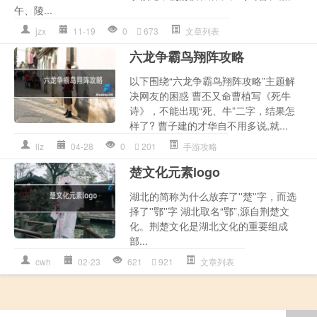
午、陵...
jzx
11-19
0
673
文章列表
六龙争霸鸟翔阵攻略
以下围绕“六龙争霸鸟翔阵攻略”主题解
决网友的困惑 曹丕又命曹植写《死牛
诗》，不能出现“死、牛”二字，结果怎
样了? 曹子建的才华自不用多说,就...
llz
04-28
0
201
手游攻略
楚文化元素logo
湖北的简称为什么放弃了''楚''字，而选
择了''鄂''字 湖北取名“鄂”,源自荆楚文
化。荆楚文化是湖北文化的重要组成
部...
cwh
02-23
621
921
文章列表