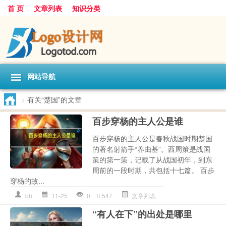
首 页
文章列表
知识分类
网站导航
>
有关“楚国”的文章
百步穿杨的主人公是谁
百步穿杨的主人公是春秋战国时期楚国
的著名射箭手“养由基”。西周策是战国
策的第一策，记载了从战国初年，到东
周前的一段时期，共包括十七篇。 百步
穿杨的故...
bb
11-25
0
547
文章列表
“有人在下”的出处是哪里