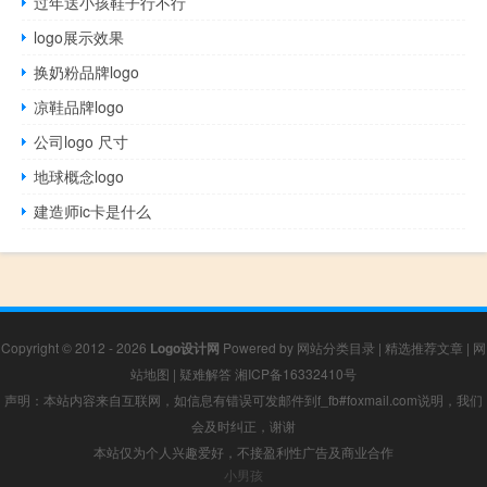
过年送小孩鞋子行不行
logo展示效果
换奶粉品牌logo
凉鞋品牌logo
公司logo 尺寸
地球概念logo
建造师ic卡是什么
Copyright © 2012 - 2026
Logo设计网
Powered by
网站分类目录
|
精选推荐文章
|
网
站地图
|
疑难解答
湘ICP备16332410号
声明：本站内容来自互联网，如信息有错误可发邮件到f_fb#foxmail.com说明，我们
会及时纠正，谢谢
本站仅为个人兴趣爱好，不接盈利性广告及商业合作
小男孩