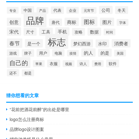
公司
中国
冬天
代表
专业
企业
产品
元宵节
品牌
图标
创意
商标
图片
唐代
字体
宋代
手机
工具
数据
尺寸
攻略
时间
标志
春节
是一个
消费者
梦幻西游
水印
的人
的是
用户
游戏
牌子
电脑
美国
疫情
自己的
衣服
软件
诗人
苹果
视频
费用
还不
都是
猜你想看的文章
“花前把酒花前醉”的出处是哪里
logo怎么注册商标
品牌logo设计图案
锂电池单线是什么意思