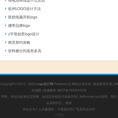
杭州LOGO设计方法
联想电脑开机logo
腰带品牌logo
z字母创意logo设计
精灵契约攻略
饮料糖分到底有多高
Copyright © 2012 - 2026
Logo设计网
Powered by
网站分类目录
|
精选推荐文章
|
网
站地图
|
疑难解答
湘ICP备16332410号
声明：本站内容来自互联网，如信息有错误可发邮件到f_fb#foxmail.com说明，我们
会及时纠正，谢谢
本站仅为个人兴趣爱好，不接盈利性广告及商业合作
小男孩