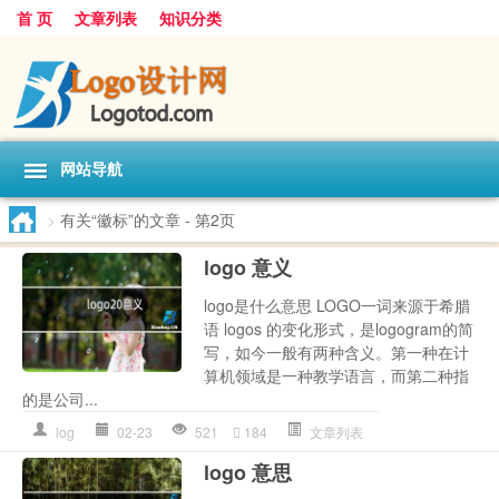
首 页
文章列表
知识分类
网站导航
>
有关“徽标”的文章
- 第2页
logo 意义
logo是什么意思 LOGO一词来源于希腊
语 logos 的变化形式，是logogram的简
写，如今一般有两种含义。第一种在计
算机领域是一种教学语言，而第二种指
的是公司...
log
02-23
521
184
文章列表
logo 意思