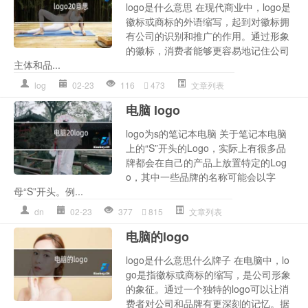
logo是什么意思 在现代商业中，logo是
徽标或商标的外语缩写，起到对徽标拥
有公司的识别和推广的作用。通过形象
的徽标，消费者能够更容易地记住公司
主体和品...
log
02-23
116
473
文章列表
电脑 logo
logo为s的笔记本电脑 关于笔记本电脑
上的“S”开头的Logo，实际上有很多品
牌都会在自己的产品上放置特定的Log
o，其中一些品牌的名称可能会以字
母“S”开头。例...
dn
02-23
377
815
文章列表
电脑的logo
logo是什么意思什么牌子 在电脑中，lo
go是指徽标或商标的缩写，是公司形象
的象征。通过一个独特的logo可以让消
费者对公司和品牌有更深刻的记忆。据