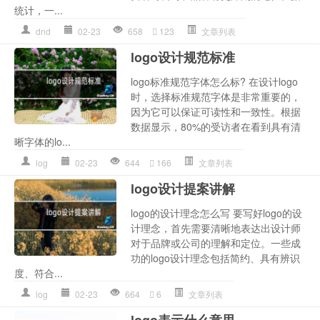
统计，一...
dnd
02-23
658
123
文章列表
logo设计规范标准
logo标准规范字体怎么标? 在设计logo
时，选择标准规范字体是非常重要的，
因为它可以保证可读性和一致性。根据
数据显示，80%的受访者在看到具有清
晰字体的lo...
log
02-23
644
166
文章列表
logo设计提案讲解
logo的设计理念怎么写 要写好logo的设
计理念，首先需要清晰地表达出设计师
对于品牌或公司的理解和定位。一些成
功的logo设计理念包括简约、具有辨识
度、符合...
log
02-23
664
6
文章列表
logo表示什么意思