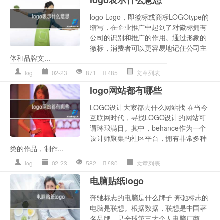
logo Logo，即徽标或商标LOGOtype的
缩写，在企业推广中起到了对徽标拥有
公司的识别和推广的作用。通过形象的
徽标，消费者可以更容易地记住公司主
体和品牌文...
log
02-23
871
485
文章列表
logo网站都有哪些
LOGO设计大家都去什么网站找 在当今
互联网时代，寻找LOGO设计的网站可
谓琳琅满目。其中，behance作为一个
设计师聚集的社区平台，拥有非常多种
类的作品，制作...
log
02-23
582
980
文章列表
电脑贴纸logo
奔驰标志的电脑是什么牌子 奔驰标志的
电脑是联想。根据数据，联想是中国著
名品牌，是全球第三大个人电脑厂商，