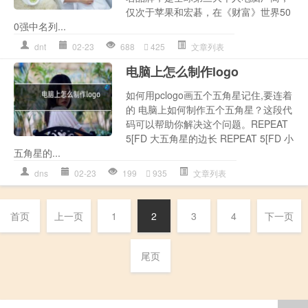
仅次于苹果和宏碁，在《财富》世界50
0强中名列...
dnt
02-23
688
425
文章列表
电脑上怎么制作logo
如何用pclogo画五个五角星记住,要连着
的 电脑上如何制作五个五角星？这段代
码可以帮助你解决这个问题。REPEAT
5[FD 大五角星的边长 REPEAT 5[FD 小
五角星的...
dns
02-23
199
935
文章列表
首页
上一页
1
2
3
4
下一页
尾页