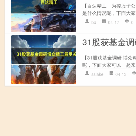
【百达精工：为控股子公司
是什么情况呢，下面大家可
bd
04-17
0
31股获基金
【31股获基金调研 博众
呢，下面大家可以一起来看
sslake
04-13