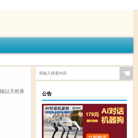
☚
辅以天然香
公告