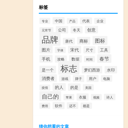
标签
中国
代表
专业
企业
产品
创意
公司
冬天
元宵节
品牌
图标
商标
唐代
图片
宋代
工具
尺寸
字体
春节
手机
数据
攻略
时间
标志
是一个
梦幻西游
水印
消费者
用户
游戏
牌子
电脑
的人
的是
美国
疫情
自己的
衣服
诗人
苹果
视频
软件
还不
费用
都是
猜你想看的文章