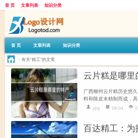
首 页
文章列表
知识分类
首 页
文章列表
知识分类
>
有关“精工”的文章
云片糕是哪里
广西柳州云片糕历史悠久
料和陈皮末精制而成，具
ypg
08-04
0
百达精工：为控