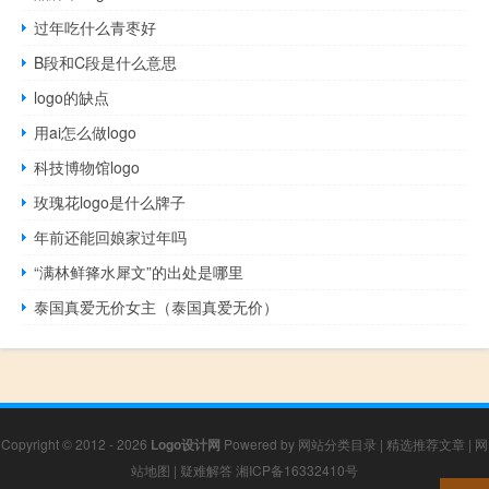
过年吃什么青枣好
B段和C段是什么意思
logo的缺点
用ai怎么做logo
科技博物馆logo
玫瑰花logo是什么牌子
年前还能回娘家过年吗
“满林鲜箨水犀文”的出处是哪里
泰国真爱无价女主（泰国真爱无价）
Copyright © 2012 - 2026
Logo设计网
Powered by
网站分类目录
|
精选推荐文章
|
网
站地图
|
疑难解答
湘ICP备16332410号