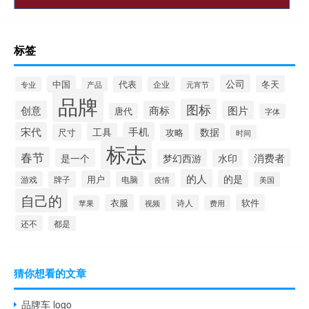
标签
公司
中国
冬天
代表
专业
企业
产品
元宵节
品牌
图标
创意
商标
图片
唐代
字体
宋代
手机
工具
数据
尺寸
攻略
时间
标志
春节
是一个
消费者
梦幻西游
水印
的人
的是
用户
游戏
牌子
电脑
美国
疫情
自己的
衣服
软件
诗人
苹果
视频
费用
还不
都是
猜你想看的文章
品牌车 logo