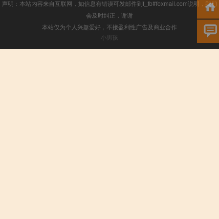
声明：本站内容来自互联网，如信息有错误可发邮件到f_fb#foxmail.com说明，我们
会及时纠正，谢谢
本站仅为个人兴趣爱好，不接盈利性广告及商业合作
小男孩