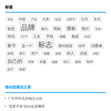
标签
公司
中国
冬天
代表
专业
企业
产品
元宵节
品牌
图标
创意
商标
图片
唐代
字体
宋代
手机
工具
数据
尺寸
攻略
时间
标志
春节
是一个
消费者
梦幻西游
水印
的人
的是
用户
游戏
牌子
电脑
美国
疫情
自己的
衣服
软件
诗人
苹果
视频
费用
还不
都是
猜你想看的文章
广丰拜年压岁钱怎么给
“望君不来”的出处是哪里