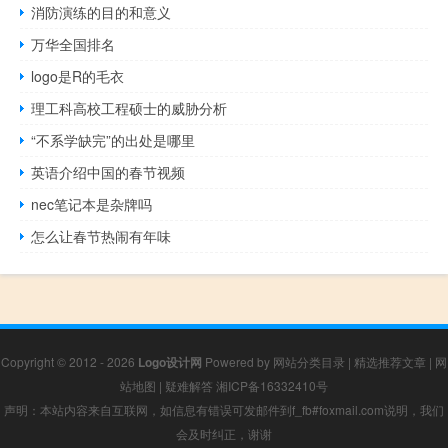
消防演练的目的和意义
万华全国排名
logo是R的毛衣
理工科高校工程硕士的威胁分析
“不系学缺完”的出处是哪里
英语介绍中国的春节视频
nec笔记本是杂牌吗
怎么让春节热闹有年味
Copyright © 2012 - 2026
Logo设计网
Powered by
网站分类目录
|
精选推荐文章
|
网
站地图
|
疑难解答
湘ICP备16332410号
声明：本站内容来自互联网，如信息有错误可发邮件到f_fb#foxmail.com说明，我们
会及时纠正，谢谢