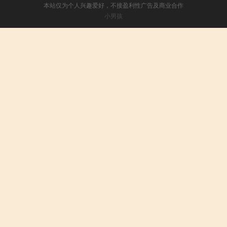
本站仅为个人兴趣爱好，不接盈利性广告及商业合作
小男孩