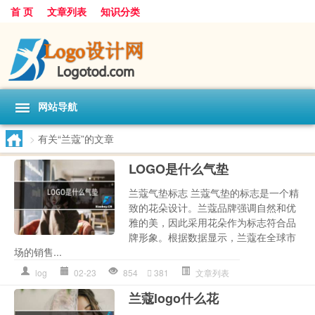
首 页
文章列表
知识分类
网站导航
>
有关“兰蔻”的文章
LOGO是什么气垫
兰蔻气垫标志 兰蔻气垫的标志是一个精
致的花朵设计。兰蔻品牌强调自然和优
雅的美，因此采用花朵作为标志符合品
牌形象。根据数据显示，兰蔻在全球市
场的销售...
log
02-23
854
381
文章列表
兰蔻logo什么花