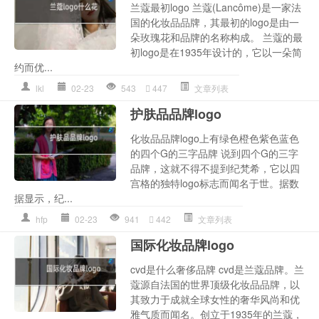
兰蔻最初logo 兰蔻(Lancôme)是一家法
国的化妆品品牌，其最初的logo是由一
朵玫瑰花和品牌的名称构成。 兰蔻的最
初logo是在1935年设计的，它以一朵简
约而优...
lkl
02-23
543
447
文章列表
护肤品品牌logo
化妆品品牌logo上有绿色橙色紫色蓝色
的四个G的三字品牌 说到四个G的三字
品牌，这就不得不提到纪梵希，它以四
宫格的独特logo标志而闻名于世。据数
据显示，纪...
hfp
02-23
941
442
文章列表
国际化妆品牌logo
cvd是什么奢侈品牌 cvd是兰蔻品牌。兰
蔻源自法国的世界顶级化妆品品牌，以
其致力于成就全球女性的奢华风尚和优
雅气质而闻名。创立于1935年的兰蔻，