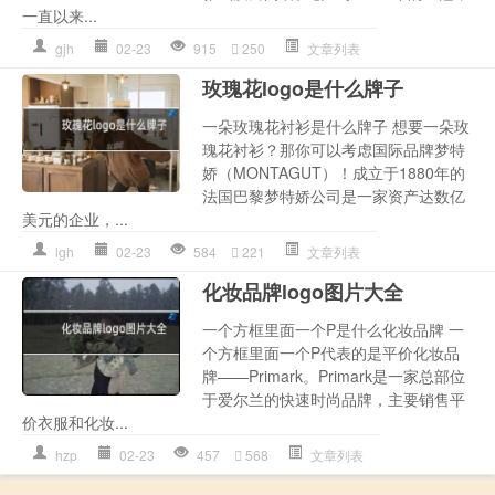
一直以来...
gjh
02-23
915
250
文章列表
玫瑰花logo是什么牌子
一朵玫瑰花衬衫是什么牌子 想要一朵玫
瑰花衬衫？那你可以考虑国际品牌梦特
娇（MONTAGUT）！成立于1880年的
法国巴黎梦特娇公司是一家资产达数亿
美元的企业，...
lgh
02-23
584
221
文章列表
化妆品牌logo图片大全
一个方框里面一个P是什么化妆品牌 一
个方框里面一个P代表的是平价化妆品
牌——Primark。Primark是一家总部位
于爱尔兰的快速时尚品牌，主要销售平
价衣服和化妆...
hzp
02-23
457
568
文章列表