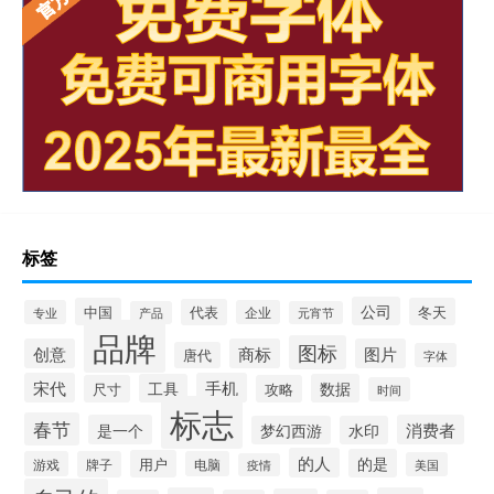
标签
公司
中国
冬天
代表
专业
企业
产品
元宵节
品牌
图标
创意
商标
图片
唐代
字体
宋代
手机
工具
数据
尺寸
攻略
时间
标志
春节
是一个
消费者
梦幻西游
水印
的人
的是
用户
游戏
牌子
电脑
美国
疫情