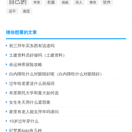
自己的
衣服
软件
诗人
苹果
视频
费用
还不
都是
猜你想看的文章
初三拜年买东西有说道吗
土建资料员好做吗（土建资料）
命运神界探险攻略
白内障吃什么对眼睛好呢（白内障吃什么对眼睛好）
过年给老婆送什么祝福词
布里斯托大学和曼大如何选
女生冬天用什么遮瑕膏
家里有老人能去拜年吗请问
10岁过年穿什么
纪梵希logo有几种