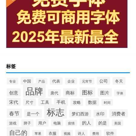
标签
公司
中国
冬天
代表
专业
企业
产品
元宵节
品牌
图标
创意
商标
图片
唐代
字体
宋代
手机
工具
数据
尺寸
攻略
时间
标志
春节
是一个
消费者
梦幻西游
水印
的人
的是
用户
游戏
牌子
电脑
美国
疫情
自己的
衣服
软件
诗人
苹果
视频
费用