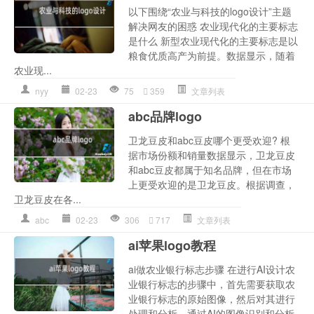
以下围绕“农业与科技的logo设计”主题
解决网友的困惑 农业现代化的主要标志
是什么 新型农业现代化的主要标志是以
粮食优质高产为前提。数据显示，随着
农业现...
nyy
02-23
75
359
文章列表
abc品牌logo
卫龙豆皮和abc豆皮哪个更受欢迎? 根
据市场份额和销量数据显示，卫龙豆皮
和abc豆皮都属于知名品牌，但在市场
上更受欢迎的是卫龙豆皮。根据调查，
卫龙豆皮在各...
abc
02-23
306
717
文章列表
ai苹果logo教程
ai做农业银行标志步骤 在进行AI设计农
业银行标志的步骤中，首先需要获取农
业银行标志的原始图像，然后对其进行
处理和分析。通过AI的图像识别和分析