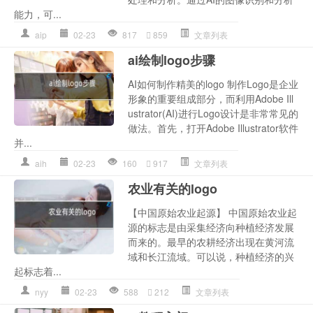
能力，可...
aip
02-23
817
859
文章列表
ai绘制logo步骤
AI如何制作精美的logo 制作Logo是企业
形象的重要组成部分，而利用Adobe Ill
ustrator(AI)进行Logo设计是非常常见的
做法。首先，打开Adobe Illustrator软件
并...
aih
02-23
160
917
文章列表
农业有关的logo
【中国原始农业起源】 中国原始农业起
源的标志是由采集经济向种植经济发展
而来的。最早的农耕经济出现在黄河流
域和长江流域。可以说，种植经济的兴
起标志着...
nyy
02-23
588
212
文章列表