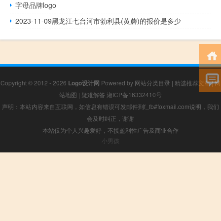
字母品牌logo
2023-11-09黑龙江七台河市勃利县(黄蘑)的报价是多少
Copyright © 2012 - 2026
Logo设计网
Powered by
网站分类目录
|
精选推荐文章
|
网
站地图
|
疑难解答
湘ICP备16332410号
声明：本站内容来自互联网，如信息有错误可发邮件到f_fb#foxmail.com说明，我们
会及时纠正，谢谢
本站仅为个人兴趣爱好，不接盈利性广告及商业合作
小男孩