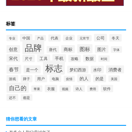
标签
公司
中国
冬天
代表
专业
企业
产品
元宵节
品牌
图标
创意
商标
图片
唐代
字体
宋代
手机
工具
数据
尺寸
攻略
时间
标志
春节
是一个
消费者
梦幻西游
水印
的人
的是
用户
游戏
牌子
电脑
美国
疫情
自己的
衣服
软件
诗人
苹果
视频
费用
还不
都是
猜你想看的文章
有多少人和父母过年了