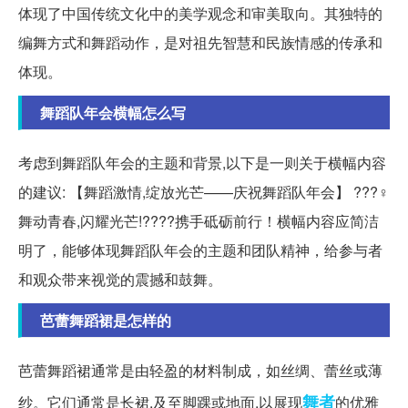
体现了中国传统文化中的美学观念和审美取向。其独特的
编舞方式和舞蹈动作，是对祖先智慧和民族情感的传承和
体现。
舞蹈队年会横幅怎么写
考虑到舞蹈队年会的主题和背景,以下是一则关于横幅内容
的建议: 【舞蹈激情,绽放光芒——庆祝舞蹈队年会】 ??️?♀️
舞动青春,闪耀光芒!????携手砥砺前行！横幅内容应简洁
明了，能够体现舞蹈队年会的主题和团队精神，给参与者
和观众带来视觉的震撼和鼓舞。
芭蕾舞蹈裙是怎样的
芭蕾舞蹈裙通常是由轻盈的材料制成，如丝绸、蕾丝或薄
舞者
纱。它们通常是长裙,及至脚踝或地面,以展现
的优雅