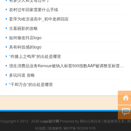
农村过年回家需要什么手续
姜萍为啥没读高中_初中老师回应
古墓丽影的攻略
如何修改抖店logo
具有科技感的logo
“作膝上之鸣琴”的出处是哪里
强生消费品业务Kenvue被纳入标普500指数AAP被调整至标普600指数
多玩问道 攻略
“千和万合”的出处是哪里
Copyright © 2012 - 2026
Logo设计网
Powered by
网站分类目录
|
精选推荐文章
|
网
站地图
|
疑难解答
湘ICP备16332410号