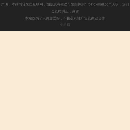
声明：本站内容来自互联网，如信息有错误可发邮件到f_fb#foxmail.com说明，我们
会及时纠正，谢谢
本站仅为个人兴趣爱好，不接盈利性广告及商业合作
小男孩