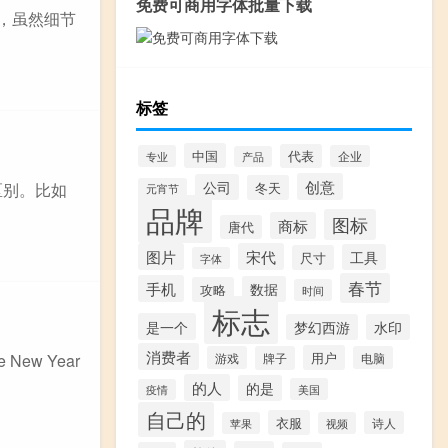
免费可商用字体批量下载
，虽然细节
标签
中国
代表
专业
企业
产品
创意
公司
冬天
区别。比如
元宵节
品牌
图标
商标
唐代
图片
宋代
工具
尺寸
字体
春节
手机
数据
攻略
时间
标志
是一个
梦幻西游
水印
消费者
用户
游戏
牌子
电脑
ew Year
的人
的是
美国
疫情
自己的
衣服
诗人
苹果
视频