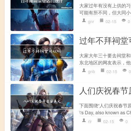
大家过年有没有上供的习
可能有所不同，但大同小
gnr
02-15
0
过年不拜祠堂
大家大年三十要去祠堂和
东北地区的网友表示，他
gnb
02-15
0
人们庆祝春节
下面围绕“人们庆祝春节原因英
\'s Day, also known as Ch
rlr
02-15
0