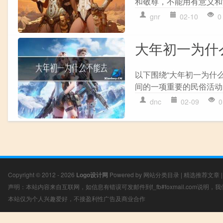
和敬尊，不能用有意义和
gnr
02-10
0
大年初一为什
以下围绕“大年初一为什
间的一项重要的民俗活动，
dnc
02-09
0
Copyright © 2012 - 2026
Logo设计网
Powered by
网站分类目录
|
精选推荐文章
声明：本站内容来自互联网，如信息有错误可发邮件到f_fb#foxmail.com说明
本站仅为个人兴趣爱好，不接盈利性广告及商业合作