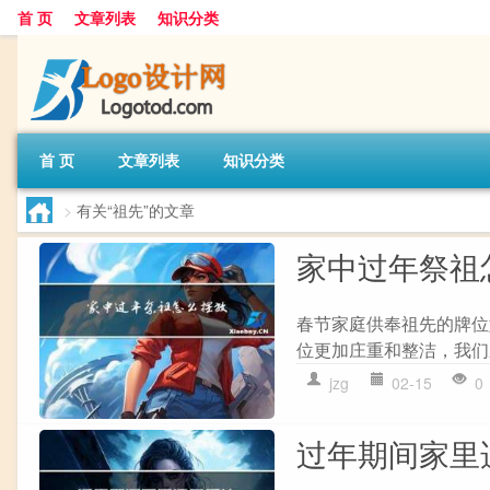
首 页
文章列表
知识分类
首 页
文章列表
知识分类
>
有关“祖先”的文章
家中过年祭祖
春节家庭供奉祖先的牌位
位更加庄重和整洁，我们
jzg
02-15
0
过年期间家里