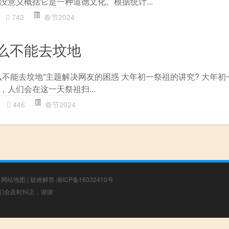
没意义概括它是一种道德文化。根据统计...
742
春节2024
么不能去坟地
么不能去坟地”主题解决网友的困惑 大年初一祭祖的讲究? 大年初
人们会在这一天祭祖扫...
446
春节2024
|
网站地图
|
疑难解答
湘ICP备16332410号
，我们会及时纠正，谢谢