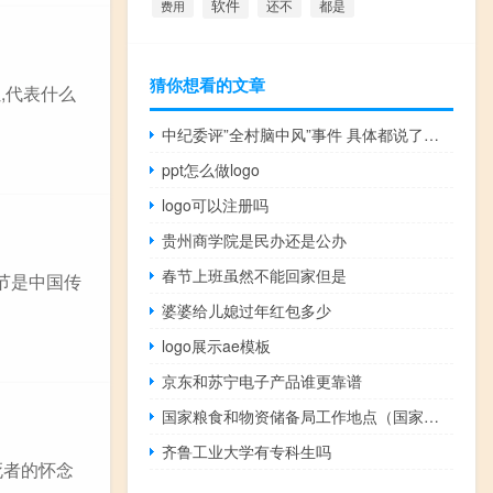
软件
还不
费用
都是
猜你想看的文章
,代表什么
中纪委评”全村脑中风”事件 具体都说了什么
ppt怎么做logo
logo可以注册吗
贵州商学院是民办还是公办
春节上班虽然不能回家但是
节是中国传
婆婆给儿媳过年红包多少
logo展示ae模板
京东和苏宁电子产品谁更靠谱
国家粮食和物资储备局工作地点（国家粮食和物资储备局工资待遇）
齐鲁工业大学有专科生吗
死者的怀念