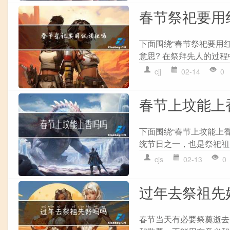
春节祭祀要用
下面围绕“春节祭祀要用
意思? 在祭拜先人的过程
cjj
02-14
0
春节上坟能上
下面围绕“春节上坟能上
统节日之一，也是祭祀祖
cjs
02-13
0
过年去祭祖先
春节当天有必要祭奠逝去