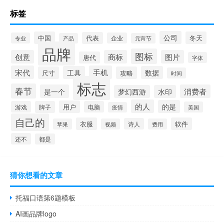
标签
公司
中国
冬天
代表
专业
企业
产品
元宵节
品牌
图标
创意
商标
图片
唐代
字体
宋代
手机
工具
数据
尺寸
攻略
时间
标志
春节
是一个
消费者
梦幻西游
水印
的人
的是
用户
游戏
牌子
电脑
美国
疫情
自己的
衣服
软件
诗人
苹果
视频
费用
还不
都是
猜你想看的文章
托福口语第6题模板
AI画品牌logo