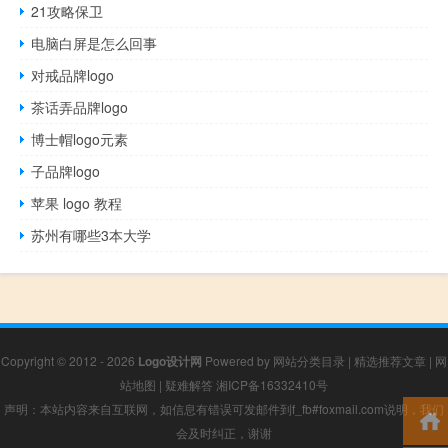
21攻略保卫
电脑白屏是怎么回事
对戒品牌logo
茶话弄品牌logo
博士帽logo元素
子品牌logo
苹果 logo 教程
苏州有哪些3本大学
Copyright © 2012 - 2026
Logo设计网
Powered by
网站分类目录
|
精选推荐文章
|
网
站地图
|
疑难解答
湘ICP备16332410号
声明：本站内容来自互联网，如信息有错误可发邮件到f_fb#foxmail.com说明，我们
会及时纠正，谢谢