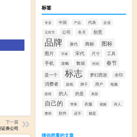
标签
中国
代表
专业
企业
产品
创意
公司
冬天
元宵节
品牌
图标
商标
唐代
图片
宋代
工具
尺寸
字体
春节
手机
数据
攻略
时间
标志
是一个
梦幻西游
水印
消费者
用户
游戏
牌子
电脑
的人
的是
美国
疫情
自己的
衣服
诗人
苹果
视频
软件
还不
费用
都是
下一篇
些证券公司
猜你想看的文章