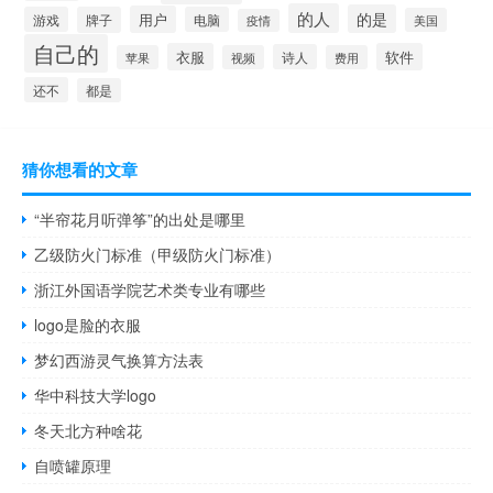
的人
的是
用户
游戏
牌子
电脑
美国
疫情
自己的
衣服
软件
诗人
苹果
视频
费用
还不
都是
猜你想看的文章
“半帘花月听弹筝”的出处是哪里
乙级防火门标准（甲级防火门标准）
浙江外国语学院艺术类专业有哪些
logo是脸的衣服
梦幻西游灵气换算方法表
华中科技大学logo
冬天北方种啥花
自喷罐原理