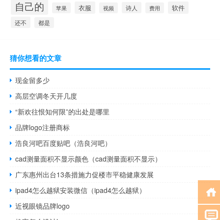
自己的
衣服
软件
诗人
苹果
视频
费用
还不
都是
猜你想看的文章
现金留多少
高层空调冬天开几度
“新欢往恨知何限”的出处是哪里
品牌logo注册商标
浩良河吧百度贴吧（浩良河吧）
cad测量面积不显示颜色（cad测量面积不显示）
广东惠州出台13条措施力促楼市平稳健康发展
ipad4怎么越狱安装微信（ipad4怎么越狱）
近视眼镜品牌logo