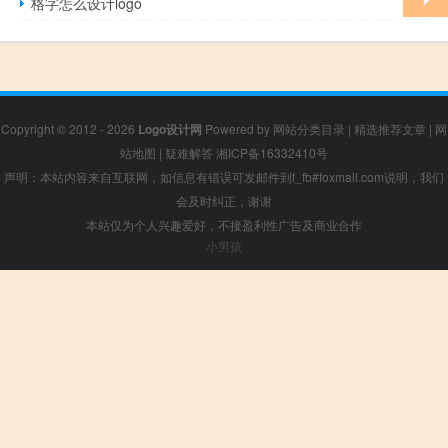
格字怎么设计logo
Copyright © 2012 - 2026
Logo设计网
Powered by
网站分类目录
|
精选推荐文章
|
网
站地图
|
疑难解答
湘ICP备16332410号
声明：本站内容来自互联网，如信息有错误可发邮件到f_fb#foxmail.com说明，我们
会及时纠正，谢谢
本站仅为个人兴趣爱好，不接盈利性广告及商业合作
小男孩