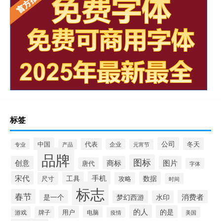
标签
公司
中国
冬天
代表
专业
企业
产品
元宵节
品牌
图标
创意
商标
图片
唐代
字体
宋代
手机
工具
数据
尺寸
攻略
时间
标志
春节
是一个
消费者
梦幻西游
水印
的人
的是
用户
游戏
牌子
电脑
美国
疫情