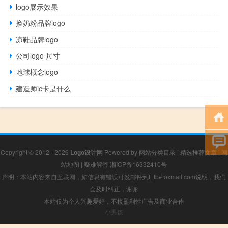
logo展示效果
换奶粉品牌logo
凉鞋品牌logo
公司logo 尺寸
地球概念logo
建造师ic卡是什么
Copyright © 2012 - 2026
Logo设计网
Powered by
网站分类目录
|
精选推荐文章
|
网
站地图
|
疑难解答
湘ICP备16332410号
声明：本站内容来自互联网，如信息有错误可发邮件到f_fb#foxmail.com说明，我们
会及时纠正，谢谢
本站仅为个人兴趣爱好，不接盈利性广告及商业合作
小男孩