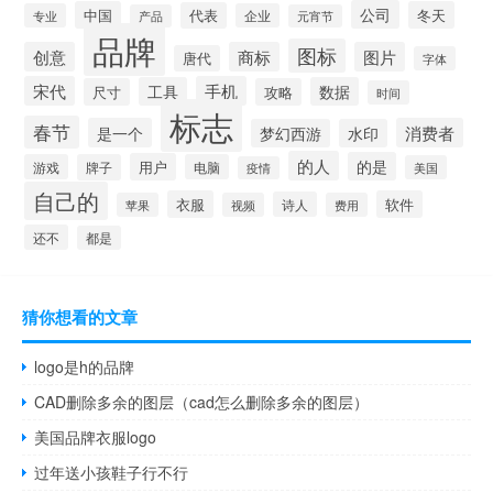
公司
中国
冬天
代表
专业
企业
产品
元宵节
品牌
图标
创意
商标
图片
唐代
字体
宋代
手机
工具
数据
尺寸
攻略
时间
标志
春节
是一个
消费者
梦幻西游
水印
的人
的是
用户
游戏
牌子
电脑
美国
疫情
自己的
衣服
软件
诗人
苹果
视频
费用
还不
都是
猜你想看的文章
logo是h的品牌
CAD删除多余的图层（cad怎么删除多余的图层）
美国品牌衣服logo
过年送小孩鞋子行不行